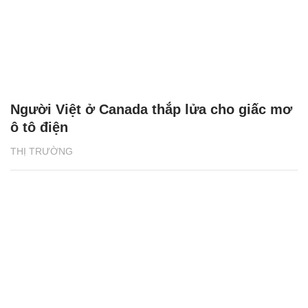
Người Việt ở Canada thắp lửa cho giấc mơ
ô tô điện
THỊ TRƯỜNG