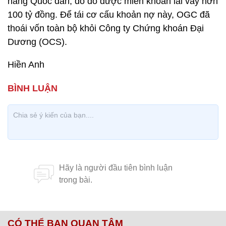
hàng Quốc dân, do đó được miễn khoản lãi vay hơn
100 tỷ đồng. Để tái cơ cấu khoản nợ này, OGC đã
thoái vốn toàn bộ khỏi Công ty Chứng khoán Đại
Dương (OCS).
Hiền Anh
CÓ THỂ BẠN QUAN TÂM