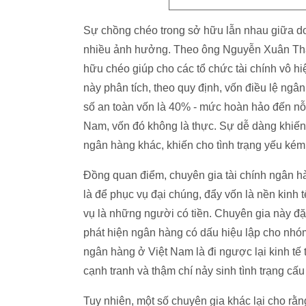
Sự chồng chéo trong sở hữu lẫn nhau giữa d
nhiều ảnh hưởng. Theo ông Nguyễn Xuân Thành
hữu chéo giúp cho các tổ chức tài chính vô h
này phân tích, theo quy định, vốn điều lệ ngân
số an toàn vốn là 40% - mức hoàn hảo đến nỗ
Nam, vốn đó không là thực. Sự dễ dàng khiến
ngân hàng khác, khiến cho tình trạng yếu kém
Đồng quan điểm, chuyên gia tài chính ngân h
là để phục vụ đại chúng, đẩy vốn là nền kinh
vụ là những người có tiền. Chuyên gia này đặt
phát hiện ngân hàng có dấu hiệu lập cho nh
ngân hàng ở Việt Nam là đi ngược lại kinh tế
cạnh tranh và thậm chí nảy sinh tình trạng cấu 
Tuy nhiên, một số chuyên gia khác lại cho rằ