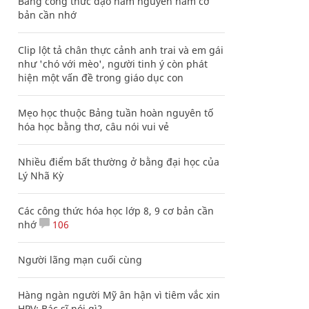
Bảng công thức đạo hàm nguyên hàm cơ
bản cần nhớ
Clip lột tả chân thực cảnh anh trai và em gái
như 'chó với mèo', người tinh ý còn phát
hiện một vấn đề trong giáo dục con
Mẹo học thuộc Bảng tuần hoàn nguyên tố
hóa học bằng thơ, câu nói vui vẻ
Nhiều điểm bất thường ở bằng đại học của
Lý Nhã Kỳ
Các công thức hóa học lớp 8, 9 cơ bản cần
nhớ
106
Người lãng mạn cuối cùng
Hàng ngàn người Mỹ ân hận vì tiêm vắc xin
HPV: Bác sĩ nói gì?