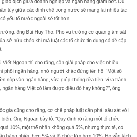
í giao dịch giữa doanh nghiệp và ngân hàng giảm bớt. Dù
uần túy giữa các định chế trong nước sẽ mang lại nhiều tác
 có yếu tố nước ngoài sẽ tốt hơn.
 trường, ông Bùi Huy Thọ, Phó vụ trưởng cơ quan giám sát
a sở hữu chéo khi mà luật các tổ chức tín dụng có đề cập
t.
ũ Viết Ngoạn thì cho rằng, cần giải pháp cho việc nhiều
hi phối ngân hàng, nhờ người khác đứng tên hộ. “Một số
ền nộp vào ngân hàng, vừa giúp chống rửa tiền, vừa tránh
o, ngân hàng Việt có làm được điều đó hay không?”, ông
c gia cũng cho rằng, cơ chế pháp luật cần phải sâu sát với
 biến. Ông Ngoạn bày tỏ: “Quy định rõ ràng một tổ chức
 quá 10%, một thể nhân không quá 5%, nhưng thực tế, có
ân hàng nhiều hơn 5% và tổ chức lớn hơn 10%. Họ vẫn lách