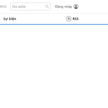
18822
Đăng nhập
Sự kiện
RSS