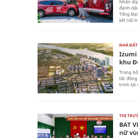
Nhân dịp
đánh dấu
Tổng Đại
kết nối t
NHÀ ĐẤT
Izumi 
khu Đ
Trong bố
tốc đồng
trình tái
THỊ TRƯ
BAT V
nữ vù