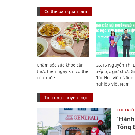
Có thể bạn quan tâm
Chăm sóc sức khỏe cần
GS.TS Nguyễn Thị 
thực hiện ngay khi cơ thể
tiếp tục giữ chức 
còn khỏe
đốc Học viện Nông
nghiệp Việt Nam
Tin cùng chuyên mục
THỊ TRƯ
‘Hành 
Tổng Đ