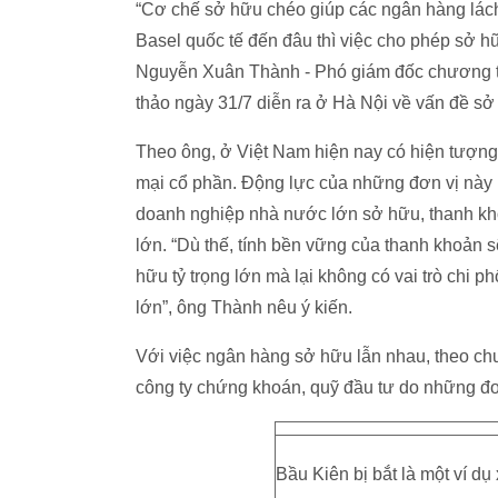
“Cơ chế sở hữu chéo giúp các ngân hàng lác
Basel quốc tế đến đâu thì việc cho phép sở h
Nguyễn Xuân Thành - Phó giám đốc chương trì
thảo ngày 31/7 diễn ra ở Hà Nội về vấn đề sở
Theo ông, ở Việt Nam hiện nay có hiện tượng
mại cổ phần. Động lực của những đơn vị này l
doanh nghiệp nhà nước lớn sở hữu, thanh kho
lớn. “Dù thế, tính bền vững của thanh khoản
hữu tỷ trọng lớn mà lại không có vai trò chi p
lớn”, ông Thành nêu ý kiến.
Với việc ngân hàng sở hữu lẫn nhau, theo chu
công ty chứng khoán, quỹ đầu tư do những đơn
Bầu Kiên bị bắt là một ví d