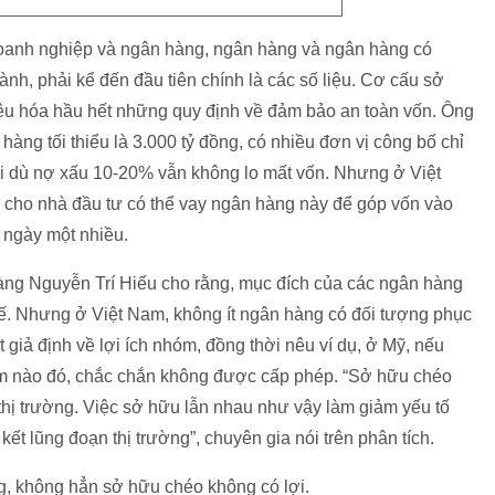
oanh nghiệp và ngân hàng, ngân hàng và ngân hàng có
, phải kể đến đầu tiên chính là các số liệu. Cơ cấu sở
iệu hóa hầu hết những quy định về đảm bảo an toàn vốn. Ông
 hàng tối thiểu là 3.000 tỷ đồng, có nhiều đơn vị công bố chỉ
i dù nợ xấu 10-20% vẫn không lo mất vốn. Nhưng ở Việt
 cho nhà đầu tư có thể vay ngân hàng này để góp vốn vào
 ngày một nhiều.
àng Nguyễn Trí Hiếu cho rằng, mục đích của các ngân hàng
 tế. Nhưng ở Việt Nam, không ít ngân hàng có đối tượng phục
 giả định về lợi ích nhóm, đồng thời nêu ví dụ, ở Mỹ, nếu
óm nào đó, chắc chắn không được cấp phép. “Sở hữu chéo
 thị trường. Việc sở hữu lẫn nhau như vậy làm giảm yếu tố
kết lũng đoạn thị trường”, chuyên gia nói trên phân tích.
ng, không hẳn sở hữu chéo không có lợi.