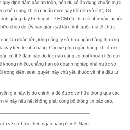
h quy định đảm bảo an toàn, nên dù có áp dụng chuẩn mực
ữu chéo cũng khiến chuẩn mực này trở nên vô ích”, TS
nh giảng dạy Fulbright TP.HCM đã chia sẻ như vậy tại hội
 hữu chéo do Ủy ban giám sát tài chính quốc gia tổ chức.
 các tập đoàn lớn, tổng công ty sở hữu ngân hàng thương
à vay tiền từ nhà băng. Còn về phía ngân hàng, khi được
ản có thể đảm bảo do lúc nào cũng có một khoản tiền gửi
 sẽ không nhiều, chẳng hạn có doanh nghiệp nhà nước sở
hối trong kiểm soát, quyền này chủ yếu thuộc về nhà đầu tư
yên gia này, lý do chính là để được sở hữu thông qua các
 vị này hầu hết không phải công bố thông tin báo cáo.
ụ xấu về sở hữu chéo ngân hàng ở Việt Nam.