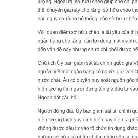
lượng. Ngoài ra, sở hữu chéo giúp cho chi ph
thế, chuyên gia này cho rằng, sở hữu chéo th
hại, nguy cơ rủi ro hệ thống, còn sở hữu chéo
Với quan điểm sở hữu chéo là tất yếu của thị
ngân hàng cho rằng, cần lợi dụng mặt mạnh củ
đến vấn đề này nhưng chưa chi phối được hế
Chủ tịch Ủy ban giám sát tài chính quốc gia V
người biết một ngân hàng có người giữ vốn c
nước châu Âu có quyền truy soát nguồn gốc ti
hiện tượng tìm người đứng tên giả đầu tư và
Ngoạn đặt câu hỏi.
Người đứng đầu Ủy ban giám sát tài chính quố
hiện tượng lách quy định hiện nay diễn ra phổ
không được đầu tư vào tổ chức tín dụng khác
những sở hữu cá nhân chiếm phần vốn tại ng