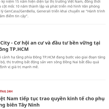
 kỷ niệm 15 năm hiện diện tại thị trường Việt Nam, đồng thời
 cột mốc 10 năm thành lập và phát triển mô hình Văn phòng
 lý GenCasa/GenBella, Generali triển khai chuyến xe “Hành trình
răm điểm tin cậy”.
City - Cơ hội an cư và đầu tư bền vững tại
ông TP.HCM
i cảnh hạ tầng phía Đông TP.HCM đang bước vào giai đoạn tăng
 bộ, thị trường bất động sản ven sông Đồng Nai bắt đầu quá
 định vị giá trị mạnh mẽ.
ỜNG 24H
iệt Nam tiếp tục trao quyền kinh tế cho phụ
ng biên Tây Ninh