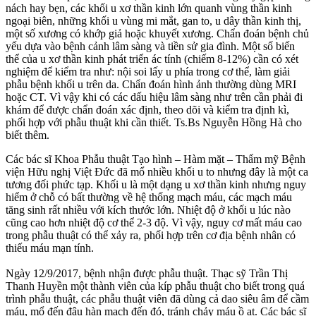
nách hay bẹn, các khối u xơ thần kinh lớn quanh vùng thần kinh
ngoại biên, những khối u vùng mi mắt, gan to, u dây thần kinh thị,
một số xương có khớp giả hoặc khuyết xương. Chẩn đoán bệnh chủ
yếu dựa vào bệnh cảnh lâm sàng và tiền sử gia đình. Một số biến
thể của u xơ thần kinh phát triển ác tính (chiếm 8-12%) cần có xét
nghiệm để kiểm tra như: nội soi lấy u phía trong cơ thể, làm giải
phẫu bệnh khối u trên da. Chẩn đoán hình ảnh thường dùng MRI
hoặc CT. Vì vậy khi có các dấu hiệu lâm sàng như trên cần phải đi
khám để được chẩn đoán xác định, theo dõi và kiểm tra định kì,
phối hợp với phẫu thuật khi cần thiết. Ts.Bs Nguyễn Hồng Hà cho
biết thêm.
Các bác sĩ Khoa Phẫu thuật Tạo hình – Hàm mặt – Thẩm mỹ Bệnh
viện Hữu nghị Việt Đức đã mổ nhiều khối u to nhưng đây là một ca
tương đối phức tạp. Khối u là một dạng u xơ thần kinh nhưng nguy
hiểm ở chỗ có bất thường về hệ thống mạch máu, các mạch máu
tăng sinh rất nhiều với kích thước lớn. Nhiệt độ ở khối u lúc nào
cũng cao hơn nhiệt độ cơ thể 2-3 độ. Vì vậy, nguy cơ mất máu cao
trong phẫu thuật có thể xảy ra, phối hợp trên cơ địa bệnh nhân có
thiếu máu mạn tính.
Ngày 12/9/2017, bệnh nhận được phẫu thuật. Thạc sỹ Trần Thị
Thanh Huyền một thành viên của kíp phẫu thuật cho biết trong quá
trình phẫu thuật, các phẫu thuật viên đã dùng cả dao siêu âm để cầm
máu, mổ đến đâu hàn mạch đến đó, tránh chảy máu ồ ạt. Các bác sĩ