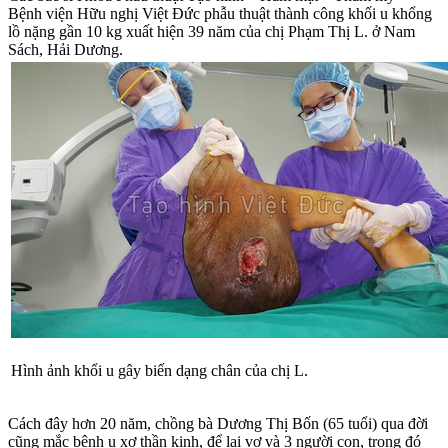
Bệnh viện Hữu nghị Việt Đức phẫu thuật thành công khối u khổng
lồ nặng gần 10 kg xuất hiện 39 năm của chị Phạm Thị L. ở Nam
Sách, Hải Dương.
Hình ảnh khổi u gây biến dạng chân của chị L.
Cách đây hơn 20 năm, chồng bà Dương Thị Bốn (65 tuổi) qua đời
cũng mắc bệnh u xơ thần kinh, để lại vợ và 3 người con, trong đó