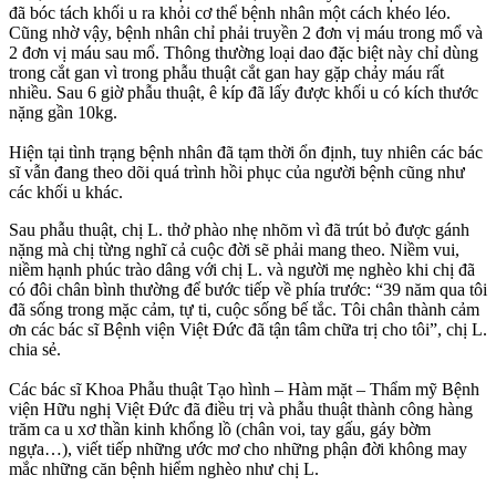
đã bóc tách khối u ra khỏi cơ thể bệnh nhân một cách khéo léo.
Cũng nhờ vậy, bệnh nhân chỉ phải truyền 2 đơn vị máu trong mổ và
2 đơn vị máu sau mổ. Thông thường loại dao đặc biệt này chỉ dùng
trong cắt gan vì trong phẫu thuật cắt gan hay gặp chảy máu rất
nhiều. Sau 6 giờ phẫu thuật, ê kíp đã lấy được khối u có kích thước
nặng gần 10kg.
Hiện tại tình trạng bệnh nhân đã tạm thời ổn định, tuy nhiên các bác
sĩ vẫn đang theo dõi quá trình hồi phục của người bệnh cũng như
các khối u khác.
Sau phẫu thuật, chị L. thở phào nhẹ nhõm vì đã trút bỏ được gánh
nặng mà chị từng nghĩ cả cuộc đời sẽ phải mang theo. Niềm vui,
niềm hạnh phúc trào dâng với chị L. và người mẹ nghèo khi chị đã
có đôi chân bình thường để bước tiếp về phía trước: “39 năm qua tôi
đã sống trong mặc cảm, tự ti, cuộc sống bế tắc. Tôi chân thành cảm
ơn các bác sĩ Bệnh viện Việt Đức đã tận tâm chữa trị cho tôi”, chị L.
chia sẻ.
Các bác sĩ Khoa Phẫu thuật Tạo hình – Hàm mặt – Thẩm mỹ Bệnh
viện Hữu nghị Việt Đức đã điều trị và phẫu thuật thành công hàng
trăm ca u xơ thần kinh khổng lồ (chân voi, tay gấu, gáy bờm
ngựa…), viết tiếp những ước mơ cho những phận đời không may
mắc những căn bệnh hiểm nghèo như chị L.