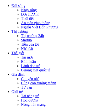
Đời sống
Nhịp sống
Đời thường
Thời tiết
An toàn giao thông
Người Việt Bốn Phương
Thị trường
Thị trường 24h
Startup
Tiền của tôi
Nhà đất
Thế giới
Tin mới
Bình luận
Lãnh đạo trẻ
Gương mặt quốc tế
Gia đình
Chuyện nhà
Cùng con trưởng thành
Tư vấn
Giới trẻ
Tài năng trẻ
Học đường
Nóng trên mạng