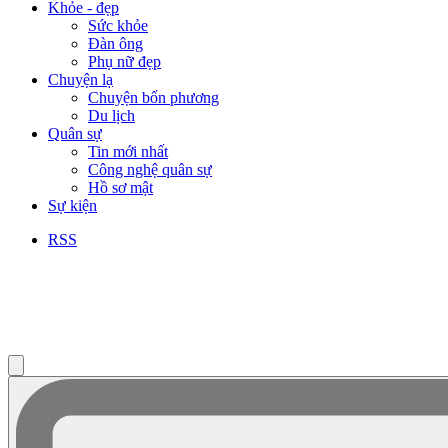
Khỏe - đẹp
Sức khỏe
Đàn ông
Phụ nữ đẹp
Chuyện lạ
Chuyện bốn phương
Du lịch
Quân sự
Tin mới nhất
Công nghệ quân sự
Hồ sơ mật
Sự kiện
RSS