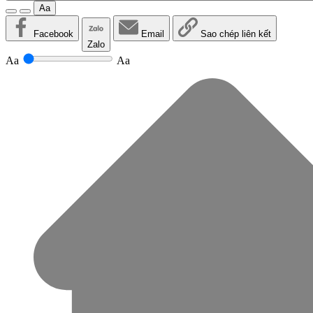
Aa
Facebook
Email
Sao chép liên kết
Zalo
Aa
Aa