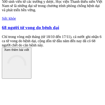
Khởi động chương trình chăm sóc sức khỏe sinh
sản, cải thiện hiếm muộn
Theo thống kê của Tổ chức Y tế Thế giới (WHO), Việt Nam hiện là
một trong những quốc gia có tỷ lệ vô sinh cao trên thế giới.
Khỏe - Đẹp
Bác sĩ vào trường mầm non, chỉ cách ăn uống và sơ
cứu cho trẻ
Tại Việt Nam, trong 10 năm (2010-2020), tỉ lệ suy dinh dưỡng thấp
còi ở trẻ em giảm từ 23,4% xuống 14,8%. Ngược lại, tình trạng thừa
cân, béo phì tăng vọt, từ 8,5% lên 19%.
Sức khỏe
500 sinh viên đồng hành phòng chống bệnh dại
500 sinh viên từ các trường y dược, Học viện Thanh thiếu niên Việt
Nam sẽ là những đại sứ trong chương trình phòng chống bệnh dại
và phát triển bền vững.