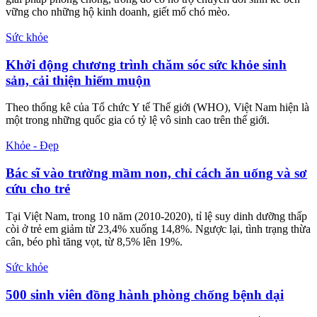
Tin lời quảng cáo filler 'cao cấp', duy trì nhiều năm, một phụ nữ ở
Hà Nội chi gần 100 triệu đồng để làm đẹp vòng 3. Ba năm sau, chị
nhập viện trong tình trạng áp xe lan rộng, mông biến dạng.
Sức khỏe
Thách thức điều trị vết thương ở người có bệnh nền
Điều trị vết thương, đặc biệt là các tổn thương mạn tính ở người có
bệnh nền, đang trở thành bài toán khó trong thực hành lâm sàng,
buộc ngành y phải thay đổi cách tiếp cận và đẩy mạnh ứng dụng
công nghệ hiện đại.
Sức khỏe
Xuất hiện ổ dịch dại, Hà Nội chuyển đổi sinh kế cho
hộ buôn bán, giết mổ chó mèo
Trước nguy cơ mầm bệnh dại lây lan, Hà Nội đang đẩy mạnh các
giải pháp phòng chống, trong đó có hỗ trợ chuyển đổi sinh kế bền
vững cho những hộ kinh doanh, giết mổ chó mèo.
Sức khỏe