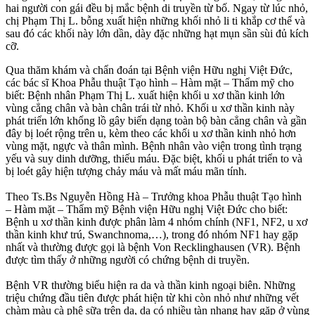
hai người con gái đều bị mắc bệnh di truyền từ bố. Ngay từ lúc nhỏ,
chị Phạm Thị L. bỗng xuất hiện những khối nhỏ li ti khắp cơ thể và
sau đó các khối này lớn dần, dày đặc những hạt mụn sần sùi đủ kích
cỡ.
Qua thăm khám và chẩn đoán tại Bệnh viện Hữu nghị Việt Đức,
các bác sĩ Khoa Phẫu thuật Tạo hình – Hàm mặt – Thẩm mỹ cho
biết: Bệnh nhân Phạm Thị L. xuất hiện khối u xơ thần kinh lớn
vùng cẳng chân và bàn chân trái từ nhỏ. Khối u xơ thần kinh này
phát triển lớn khổng lồ gây biến dạng toàn bộ bàn cẳng chân và gần
đây bị loét rộng trên u, kèm theo các khối u xơ thần kinh nhỏ hơn
vùng mặt, ngực và thân mình. Bệnh nhân vào viện trong tình trạng
yếu và suy dinh dưỡng, thiếu máu. Đặc biệt, khối u phát triển to và
bị loét gây hiện tượng chảy máu và mất máu mãn tính.
Theo Ts.Bs Nguyễn Hồng Hà – Trưởng khoa Phẫu thuật Tạo hình
– Hàm mặt – Thẩm mỹ Bệnh viện Hữu nghị Việt Đức cho biết:
Bệnh u xơ thần kinh được phân làm 4 nhóm chính (NF1, NF2, u xơ
thần kinh khư trú, Swanchnoma,…), trong đó nhóm NF1 hay gặp
nhất và thường được gọi là bệnh Von Recklinghausen (VR). Bệnh
được tìm thấy ở những người có chứng bệnh di truyền.
Bệnh VR thường biểu hiện ra da và thần kinh ngoại biên. Những
triệu chứng đầu tiên được phát hiện từ khi còn nhỏ như những vết
chàm màu cà phê sữa trên da, da có nhiều tàn nhang hay gặp ở vùng