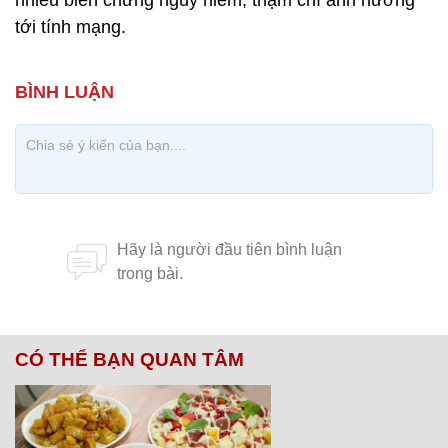
nhiều biến chứng nguy hiểm, thậm chí ảnh hưởng
tới tính mạng.
CÓ THỂ BẠN QUAN TÂM