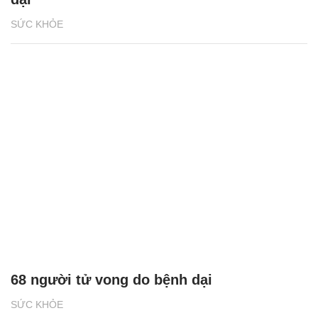
SỨC KHỎE
68 người tử vong do bệnh dại
SỨC KHỎE