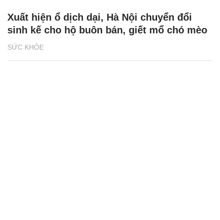
Xuất hiện ổ dịch dại, Hà Nội chuyển đổi
sinh kế cho hộ buôn bán, giết mổ chó mèo
SỨC KHỎE