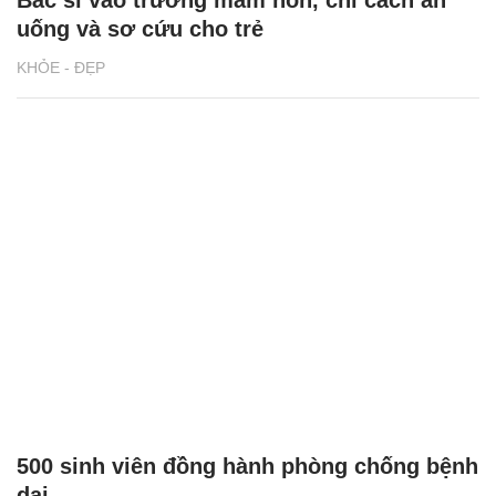
Bác sĩ vào trường mầm non, chỉ cách ăn
uống và sơ cứu cho trẻ
KHỎE - ĐẸP
500 sinh viên đồng hành phòng chống bệnh
dại