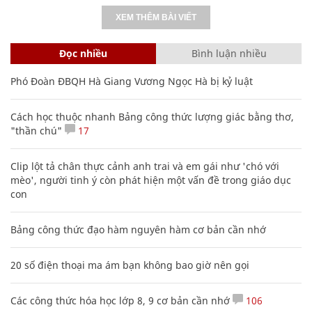
XEM THÊM BÀI VIẾT
Đọc nhiều
Bình luận nhiều
Phó Đoàn ĐBQH Hà Giang Vương Ngọc Hà bị kỷ luật
Cách học thuộc nhanh Bảng công thức lượng giác bằng thơ,
"thần chú"
17
Clip lột tả chân thực cảnh anh trai và em gái như 'chó với
mèo', người tinh ý còn phát hiện một vấn đề trong giáo dục
con
Bảng công thức đạo hàm nguyên hàm cơ bản cần nhớ
20 số điện thoại ma ám bạn không bao giờ nên gọi
Các công thức hóa học lớp 8, 9 cơ bản cần nhớ
106