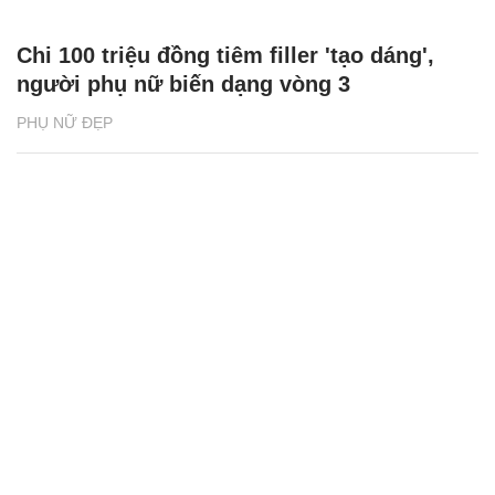
Chi 100 triệu đồng tiêm filler 'tạo dáng',
người phụ nữ biến dạng vòng 3
PHỤ NỮ ĐẸP