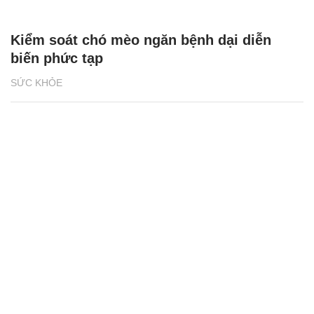
Kiểm soát chó mèo ngăn bệnh dại diễn
biến phức tạp
SỨC KHỎE