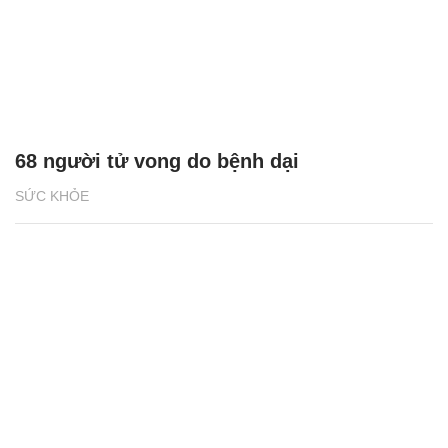
68 người tử vong do bệnh dại
SỨC KHỎE