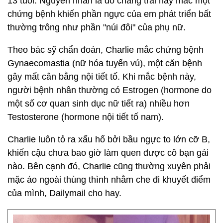
13 tuổi. Nguyên nhân là do chàng trai này mắc một
chứng bệnh khiến phần ngực của em phát triển bất
thường trông như phần "núi đôi" của phụ nữ.
Theo bác sỹ chẩn đoán, Charlie mắc chứng bệnh
Gynaecomastia (nữ hóa tuyến vú), một căn bệnh
gây mất cân bằng nội tiết tố. Khi mắc bệnh này,
người bệnh nhân thường có Estrogen (hormone do
một số cơ quan sinh dục nữ tiết ra) nhiều hơn
Testosterone (hormone nội tiết tố nam).
Charlie luôn tỏ ra xấu hổ bởi bầu ngực to lớn cỡ B,
khiến cậu chưa bao giờ làm quen được cô bạn gái
nào. Bên cạnh đó, Charlie cũng thường xuyên phải
mặc áo ngoài thùng thình nhằm che đi khuyết điểm
của mình, Dailymail cho hay.