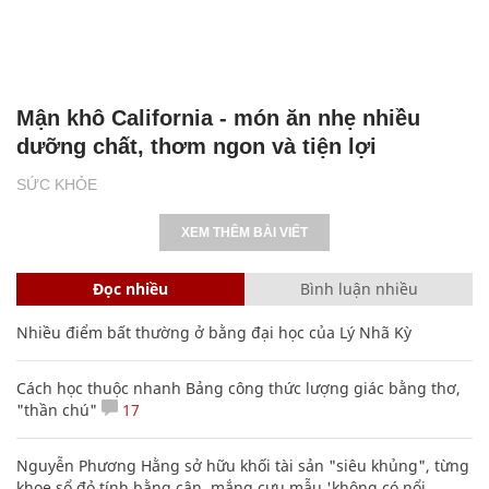
Mận khô California - món ăn nhẹ nhiều
dưỡng chất, thơm ngon và tiện lợi
SỨC KHỎE
XEM THÊM BÀI VIẾT
Đọc nhiều
Bình luận nhiều
Nhiều điểm bất thường ở bằng đại học của Lý Nhã Kỳ
Cách học thuộc nhanh Bảng công thức lượng giác bằng thơ,
"thần chú"
17
Nguyễn Phương Hằng sở hữu khối tài sản "siêu khủng", từng
khoe sổ đỏ tính bằng cân, mắng cựu mẫu 'không có nổi