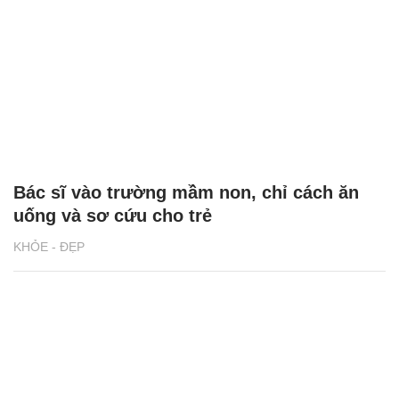
Bác sĩ vào trường mầm non, chỉ cách ăn
uống và sơ cứu cho trẻ
KHỎE - ĐẸP