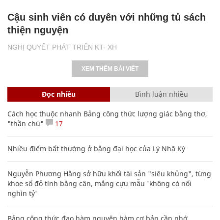
Cậu sinh viên có duyên với những tủ sách
thiện nguyện
NGHỊ QUYẾT PHÁT TRIỂN KT- XH
XEM THÊM BÀI VIẾT
Đọc nhiều
Bình luận nhiều
Cách học thuộc nhanh Bảng công thức lượng giác bằng thơ,
"thần chú"
17
Nhiều điểm bất thường ở bằng đại học của Lý Nhã Kỳ
Nguyễn Phương Hằng sở hữu khối tài sản "siêu khủng", từng
khoe sổ đỏ tính bằng cân, mắng cựu mẫu 'không có nổi
nghìn tỷ'
Bảng công thức đạo hàm nguyên hàm cơ bản cần nhớ