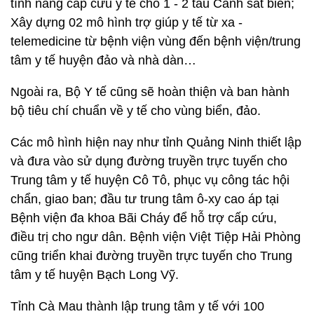
tính năng cấp cứu y tế cho 1 - 2 tàu Cảnh sát biển;
Xây dựng 02 mô hình trợ giúp y tế từ xa -
telemedicine từ bệnh viện vùng đến bệnh viện/trung
tâm y tế huyện đảo và nhà dàn…
Ngoài ra, Bộ Y tế cũng sẽ hoàn thiện và ban hành
bộ tiêu chí chuẩn về y tế cho vùng biển, đảo.
Các mô hình hiện nay như tỉnh Quảng Ninh thiết lập
và đưa vào sử dụng đường truyền trực tuyến cho
Trung tâm y tế huyện Cô Tô, phục vụ công tác hội
chẩn, giao ban; đầu tư trung tâm ô-xy cao áp tại
Bệnh viện đa khoa Bãi Cháy để hỗ trợ cấp cứu,
điều trị cho ngư dân. Bệnh viện Việt Tiệp Hải Phòng
cũng triển khai đường truyền trực tuyến cho Trung
tâm y tế huyện Bạch Long Vỹ.
Tỉnh Cà Mau thành lập trung tâm y tế với 100