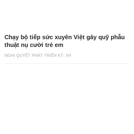
Chạy bộ tiếp sức xuyên Việt gây quỹ phẫu
thuật nụ cười trẻ em
NGHỊ QUYẾT PHÁT TRIỂN KT- XH