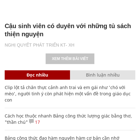
Cậu sinh viên có duyên với những tủ sách
thiện nguyện
NGHỊ QUYẾT PHÁT TRIỂN KT- XH
XEM THÊM BÀI VIẾT
Đọc nhiều
Bình luận nhiều
Clip lột tả chân thực cảnh anh trai và em gái như 'chó với
mèo', người tinh ý còn phát hiện một vấn đề trong giáo dục
con
Cách học thuộc nhanh Bảng công thức lượng giác bằng thơ,
"thần chú"
17
Bảng công thức đạo hàm nguyên hàm cơ bản cần nhớ