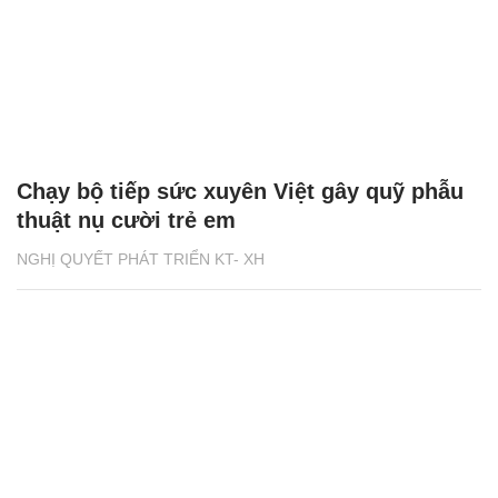
Chạy bộ tiếp sức xuyên Việt gây quỹ phẫu
thuật nụ cười trẻ em
NGHỊ QUYẾT PHÁT TRIỂN KT- XH