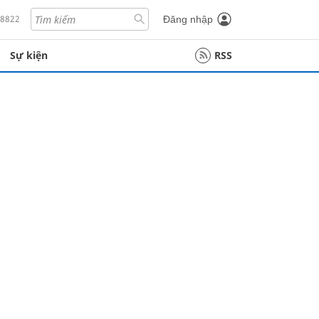
18822
Đăng nhập
Sự kiện
RSS