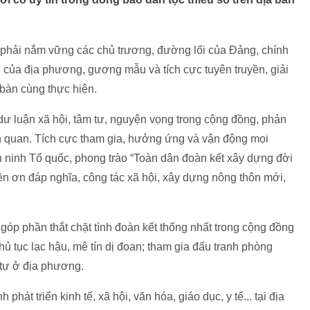
h phải nắm vững các chủ trương, đường lối của Đảng, chính
 của địa phương, gương mẫu và tích cực tuyên truyền, giải
 bàn cùng thực hiện.
 dư luận xã hội, tâm tư, nguyện vọng trong cộng đồng, phản
ên quan. Tích cực tham gia, hưởng ứng và vận động mọi
n ninh Tổ quốc, phong trào “Toàn dân đoàn kết xây dựng đời
n ơn đáp nghĩa, công tác xã hội, xây dựng nông thôn mới,
góp phần thắt chặt tình đoàn kết thống nhất trong cộng đồng
hủ tục lạc hậu, mê tín dị đoan; tham gia đấu tranh phòng
 tự ở địa phương.
hát triển kinh tế, xã hội, văn hóa, giáo dục, y tế... tại địa