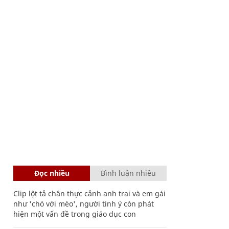
Đọc nhiều
Bình luận nhiều
Clip lột tả chân thực cảnh anh trai và em gái
như 'chó với mèo', người tinh ý còn phát
hiện một vấn đề trong giáo dục con