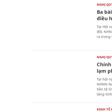
NGHỊ QUY
Ba bài
điều 
Tại Hội 
đốc NHNN
ra trong
NGHỊ QUY
Chính 
lạm ph
Tại hội 
NHNN Ng
tiền tệ l
tăng tính
KINH TẾ 