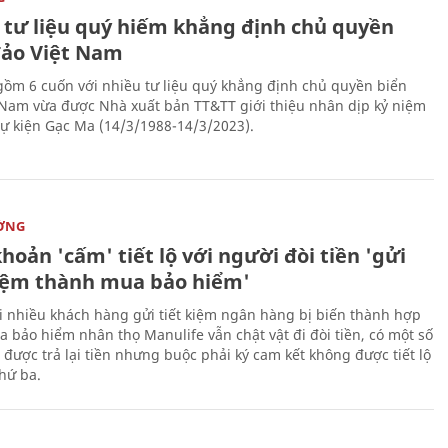
 tư liệu quý hiếm khẳng định chủ quyền
đảo Việt Nam
gồm 6 cuốn với nhiều tư liệu quý khẳng định chủ quyền biển
 Nam vừa được Nhà xuất bản TT&TT giới thiệu nhân dịp kỷ niệm
ự kiện Gạc Ma (14/3/1988-14/3/2023).
ỜNG
hoản 'cấm' tiết lộ với người đòi tiền 'gửi
kiệm thành mua bảo hiểm'
i nhiều khách hàng gửi tiết kiệm ngân hàng bị biến thành hợp
 bảo hiểm nhân thọ Manulife vẫn chật vật đi đòi tiền, có một số
 được trả lại tiền nhưng buộc phải ký cam kết không được tiết lộ
thứ ba.