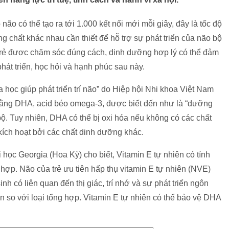
não có thể tạo ra tới 1.000 kết nối mới mỗi giây, đây là tốc độ
g chất khác nhau cần thiết để hỗ trợ sự phát triển của não bộ
i trẻ được chăm sóc đúng cách, dinh dưỡng hợp lý có thể đảm
phát triển, học hỏi và hạnh phúc sau này.
 học giúp phát triển trí não” do Hiệp hội Nhi khoa Việt Nam
a rằng DHA, acid béo omega-3, được biết đến như là “dưỡng
bộ. Tuy nhiên, DHA có thể bị oxi hóa nếu không có các chất
ích hoạt bởi các chất dinh dưỡng khác.
học Georgia (Hoa Kỳ) cho biết, Vitamin E tự nhiên có tính
 hợp. Não của trẻ ưu tiên hấp thụ vitamin E tự nhiên (NVE)
nh có liên quan đến thị giác, trí nhớ và sự phát triển ngôn
n so với loại tổng hợp. Vitamin E tự nhiên có thể bảo vệ DHA