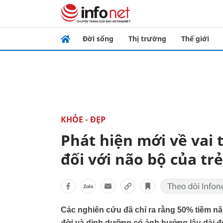
Đời sống
Thị trường
Thế giới
KHỎE - ĐẸP
Phát hiện mới về vai 
đối với não bộ của trẻ ​
Các nghiên cứu đã chỉ ra rằng 50% tiềm nă
đời và dinh dưỡng có ảnh hưởng lâu dài đến