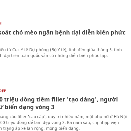
E
soát chó mèo ngăn bệnh dại diễn biến phức
iệu từ Cục Y tế Dự phòng (Bộ Y tế), tính đến giữa tháng 5, tình
h dại trên toàn quốc vẫn có những diễn biến phức tạp.
ĐẸP
0 triệu đồng tiêm filler 'tạo dáng', người
ữ biến dạng vòng 3
uảng cáo filler 'cao cấp', duy trì nhiều năm, một phụ nữ ở Hà Nội
100 triệu đồng để làm đẹp vòng 3. Ba năm sau, chị nhập viện
nh trạng áp xe lan rộng, mông biến dạng.