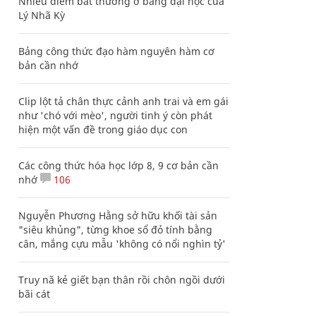
Nhiều điểm bất thường ở bằng đại học của
Lý Nhã Kỳ
Bảng công thức đạo hàm nguyên hàm cơ
bản cần nhớ
Clip lột tả chân thực cảnh anh trai và em gái
như 'chó với mèo', người tinh ý còn phát
hiện một vấn đề trong giáo dục con
Các công thức hóa học lớp 8, 9 cơ bản cần
nhớ
106
Nguyễn Phương Hằng sở hữu khối tài sản
"siêu khủng", từng khoe sổ đỏ tính bằng
cân, mắng cựu mẫu 'không có nổi nghìn tỷ'
Truy nã kẻ giết bạn thân rồi chôn ngồi dưới
bãi cát