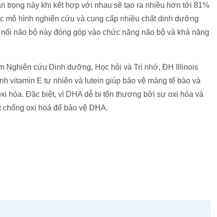
 trọng này khi kết hợp với nhau sẽ tạo ra nhiều hơn tới 81%
các mô hình nghiên cứu và cung cấp nhiều chất dinh dưỡng
 nối não bộ này đóng góp vào chức năng não bộ và khả năng
m Nghiên cứu Dinh dưỡng, Học hỏi và Trí nhớ, ĐH Illinois
nh vitamin E tự nhiên và lutein giúp bảo vệ màng tế bào và
i hóa. Đặc biệt, vì DHA dễ bị tổn thương bởi sự oxi hóa và
t chống oxi hoá để bảo vệ DHA.