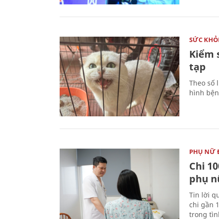
SỨC KHỎ
Kiểm 
tạp
Theo số l
hình bện
PHỤ NỮ 
Chi 10
phụ n
Tin lời q
chi gần 
trong tì