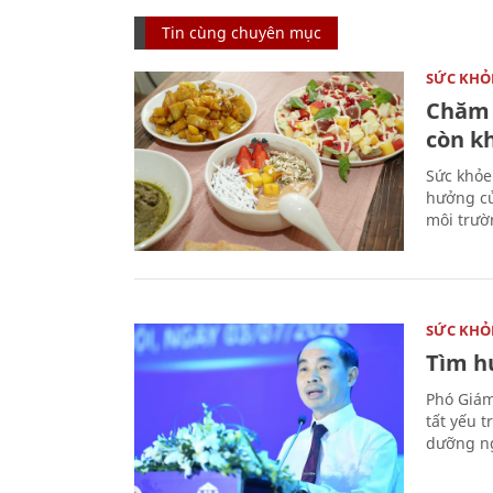
Tin cùng chuyên mục
SỨC KHỎ
Chăm 
còn k
Sức khỏe
hưởng củ
môi trườ
SỨC KHỎ
Tìm hư
Phó Giám
tất yếu 
dưỡng ng