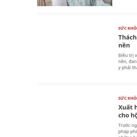
SỨC KHỎ
Thách
nền
Điều trị
nền, đan
y phải t
SỨC KHỎ
Xuất h
cho h
Trước ng
pháp phò