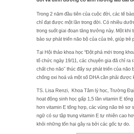
Trong 2 năm đầu tiên của cuộc đời, các tế bào 
chỉ đạt được một lần trong đời. Có nhiều dưỡn
trong suốt giai đoạn tăng trưởng này. Một kh
bảo sự phát triển não bộ của của trẻ, giúp trẻ 
Tại Hội thảo khoa học “Đột phá mới trong khoa
tổ chức ngày 19/11, các chuyên gia đã chỉ r
chất cho não" thúc đẩy sự phát triển của não 
chống oxi hoá và một số DHA cần phải được k
TS. Lisa Renzi, Khoa Tâm lý học, Trường Đại 
hoạt động sinh học gấp 1,5 lần vitamin E tổng
hơn vitamin E tổng hợp, các vùng não trẻ sơ si
ngữ có sự tập trung vitamin E tự nhiên cao hơ
khỏi những tổn hại gây ra bởi các gốc tự do.