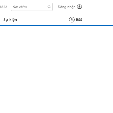
18822
Đăng nhập
Sự kiện
RSS