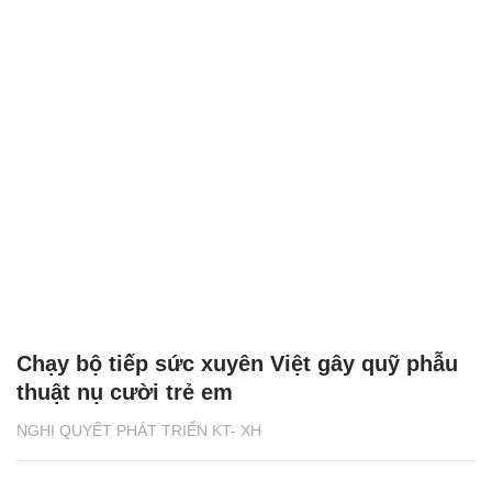
Chạy bộ tiếp sức xuyên Việt gây quỹ phẫu
thuật nụ cười trẻ em
NGHỊ QUYẾT PHÁT TRIỂN KT- XH