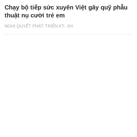
Chạy bộ tiếp sức xuyên Việt gây quỹ phẫu
thuật nụ cười trẻ em
NGHỊ QUYẾT PHÁT TRIỂN KT- XH