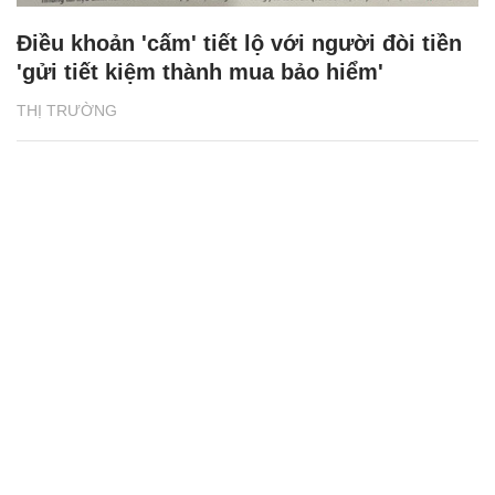
Điều khoản 'cấm' tiết lộ với người đòi tiền
'gửi tiết kiệm thành mua bảo hiểm'
THỊ TRƯỜNG