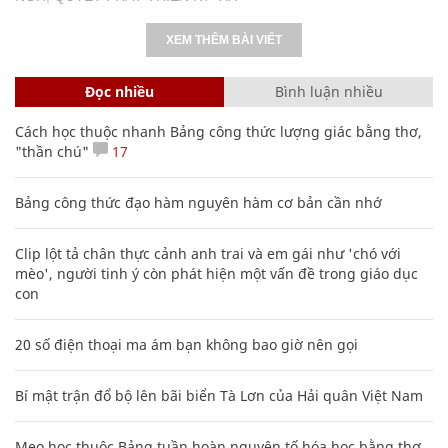
XEM THÊM BÀI VIẾT
Đọc nhiều
Bình luận nhiều
Cách học thuộc nhanh Bảng công thức lượng giác bằng thơ,
"thần chú"
17
Bảng công thức đạo hàm nguyên hàm cơ bản cần nhớ
Clip lột tả chân thực cảnh anh trai và em gái như 'chó với
mèo', người tinh ý còn phát hiện một vấn đề trong giáo dục
con
20 số điện thoại ma ám bạn không bao giờ nên gọi
Bí mật trận đổ bộ lên bãi biển Tà Lơn của Hải quân Việt Nam
Mẹo học thuộc Bảng tuần hoàn nguyên tố hóa học bằng thơ,