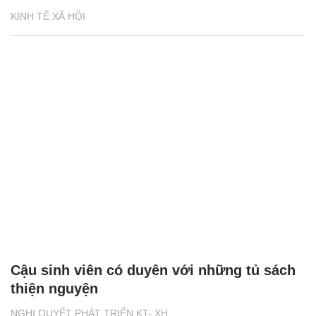
KINH TẾ XÃ HỘI
Cậu sinh viên có duyên với những tủ sách
thiện nguyện
NGHỊ QUYẾT PHÁT TRIỂN KT- XH