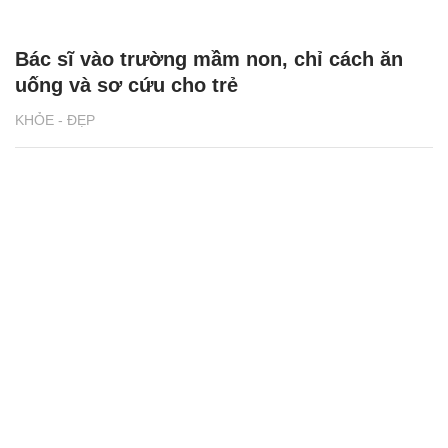
Bác sĩ vào trường mầm non, chỉ cách ăn
uống và sơ cứu cho trẻ
KHỎE - ĐẸP