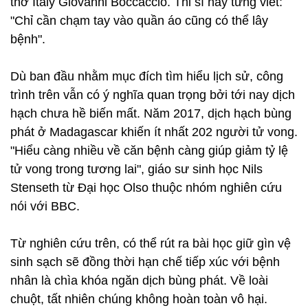
thơ Italy Giovanni Boccaccio. Thi sĩ này từng viết:
"Chỉ cần chạm tay vào quần áo cũng có thể lây
bệnh".
Dù ban đầu nhằm mục đích tìm hiểu lịch sử, công
trình trên vẫn có ý nghĩa quan trọng bởi tới nay dịch
hạch chưa hề biến mất. Năm 2017, dịch hạch bùng
phát ở Madagascar khiến ít nhất 202 người tử vong.
"Hiểu càng nhiều về căn bệnh càng giúp giảm tỷ lệ
tử vong trong tương lai", giáo sư sinh học Nils
Stenseth từ Đại học Olso thuộc nhóm nghiên cứu
nói với BBC.
Từ nghiên cứu trên, có thể rút ra bài học giữ gìn vệ
sinh sạch sẽ đồng thời hạn chế tiếp xúc với bệnh
nhân là chìa khóa ngăn dịch bùng phát. Về loài
chuột, tất nhiên chúng không hoàn toàn vô hại.