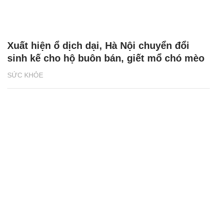
Xuất hiện ổ dịch dại, Hà Nội chuyển đổi
sinh kế cho hộ buôn bán, giết mổ chó mèo
SỨC KHỎE