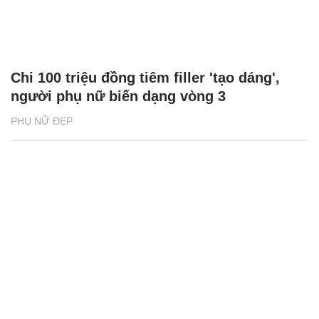
Chi 100 triệu đồng tiêm filler 'tạo dáng',
người phụ nữ biến dạng vòng 3
PHỤ NỮ ĐẸP