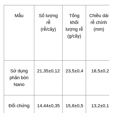
Mẫu
Số lượng
Tổng
Chiều dài
rễ
khối
rễ chính
(rễ/cây)
lượng rễ
(mm)
(g/cây)
Sử dụng
21,35±0,12
23,5±0,4
18,5±0,2
phân bón
Nano
Đối chứng
14,44±0,35
15,8±0,5
13,2±0,1