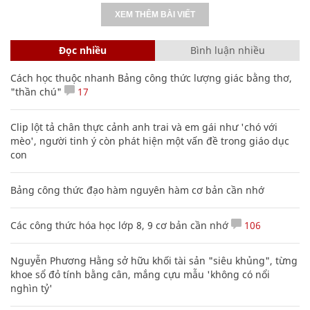
XEM THÊM BÀI VIẾT
Đọc nhiều
Bình luận nhiều
Cách học thuộc nhanh Bảng công thức lượng giác bằng thơ,
"thần chú"
17
Clip lột tả chân thực cảnh anh trai và em gái như 'chó với
mèo', người tinh ý còn phát hiện một vấn đề trong giáo dục
con
Bảng công thức đạo hàm nguyên hàm cơ bản cần nhớ
Các công thức hóa học lớp 8, 9 cơ bản cần nhớ
106
Nguyễn Phương Hằng sở hữu khối tài sản "siêu khủng", từng
khoe sổ đỏ tính bằng cân, mắng cựu mẫu 'không có nổi
nghìn tỷ'