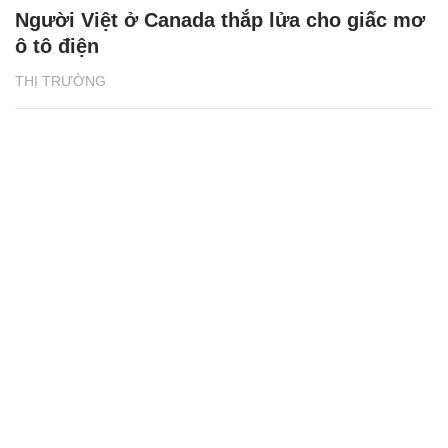
Người Việt ở Canada thắp lửa cho giấc mơ
ô tô điện
THỊ TRƯỜNG