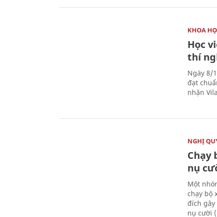
KHOA HỌ
Học v
thí n
Ngày 8/1
đạt chuẩ
nhận Vila
NGHỊ QUY
Chạy 
nụ cư
Một nhóm
chạy bộ 
đích gây
nụ cười 