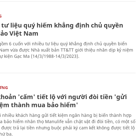
G
 tư liệu quý hiếm khẳng định chủ quyền
đảo Việt Nam
gồm 6 cuốn với nhiều tư liệu quý khẳng định chủ quyền biển
 Nam vừa được Nhà xuất bản TT&TT giới thiệu nhân dịp kỷ niệm
ự kiện Gạc Ma (14/3/1988-14/3/2023).
ỜNG
hoản 'cấm' tiết lộ với người đòi tiền 'gửi
kiệm thành mua bảo hiểm'
i nhiều khách hàng gửi tiết kiệm ngân hàng bị biến thành hợp
 bảo hiểm nhân thọ Manulife vẫn chật vật đi đòi tiền, có một số
 được trả lại tiền nhưng buộc phải ký cam kết không được tiết lộ
thứ ba.