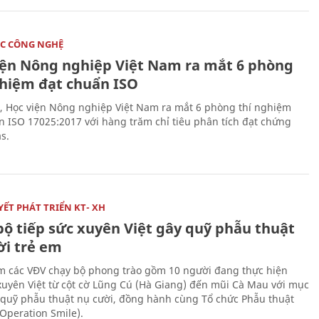
C CÔNG NGHỆ
iện Nông nghiệp Việt Nam ra mắt 6 phòng
ghiệm đạt chuẩn ISO
, Học viện Nông nghiệp Việt Nam ra mắt 6 phòng thí nghiệm
n ISO 17025:2017 với hàng trăm chỉ tiêu phân tích đạt chứng
s.
ẾT PHÁT TRIỂN KT- XH
bộ tiếp sức xuyên Việt gây quỹ phẫu thuật
ời trẻ em
 các VĐV chạy bộ phong trào gồm 10 người đang thực hiện
xuyên Việt từ cột cờ Lũng Cú (Hà Giang) đến mũi Cà Mau với mục
 quỹ phẫu thuật nụ cười, đồng hành cùng Tổ chức Phẫu thuật
(Operation Smile).