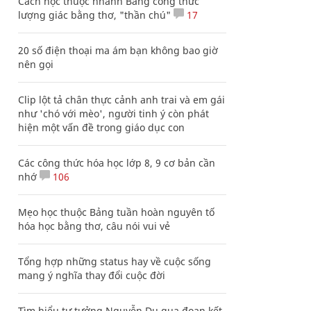
Cách học thuộc nhanh Bảng công thức
lượng giác bằng thơ, "thần chú"
17
20 số điện thoại ma ám bạn không bao giờ
nên gọi
Clip lột tả chân thực cảnh anh trai và em gái
như 'chó với mèo', người tinh ý còn phát
hiện một vấn đề trong giáo dục con
Các công thức hóa học lớp 8, 9 cơ bản cần
nhớ
106
Mẹo học thuộc Bảng tuần hoàn nguyên tố
hóa học bằng thơ, câu nói vui vẻ
Tổng hợp những status hay về cuộc sống
mang ý nghĩa thay đổi cuộc đời
Tìm hiểu tư tưởng Nguyễn Du qua đoạn kết