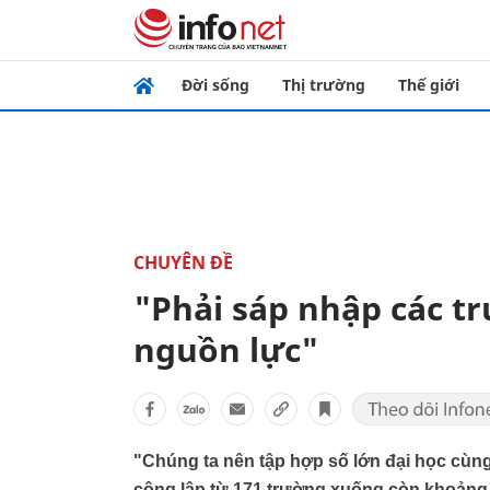
Đời sống
Thị trường
Thế giới
CHUYÊN ĐỀ
"Phải sáp nhập các t
nguồn lực"
"Chúng ta nên tập hợp số lớn đại học cùn
công lập từ 171 trường xuống còn khoảng