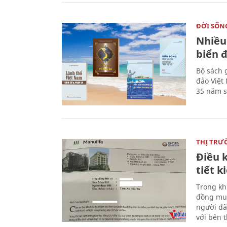
ĐỜI SỐN
Nhiều
biển 
Bộ sách 
đảo Việt
35 năm s
THỊ TRƯ
Điều k
tiết 
Trong kh
đồng mua
người đã
với bên 