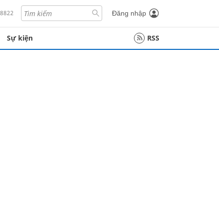
18822
Đăng nhập
Sự kiện
RSS