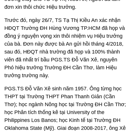
đơn xin thôi chức Hiệu trưởng.
Trước đó, ngày 26/7, TS Tạ Thị Kiều An xác nhận
HĐQT Trường ĐH Hùng Vương TP.HCM đã họp và
đồng ý nguyện vọng xin thôi nhiệm vụ Hiệu trưởng
của bà. Đơn này được bà An gửi hồi tháng 4/2018,
sau đó, HĐQT nhà trường đã họp và 100% thành
viên đã nhất trí bầu PGS.TS Đỗ Văn Xê, nguyên
Phó hiệu trưởng Trường ĐH Cần Thơ, làm Hiệu
trưởng trường này.
PGS.TS Đỗ Văn Xê sinh năm 1957. Ông từng học
THPT tại Trường THPT Phan Thanh Giản (Cần
Thơ); học ngành Nông học tại Trường ĐH Cần Thơ;
học Phân tích thống kê tại University of the
Philippines Los Banos; học Kinh tế tại Trường ĐH
Oklahoma State (Mỹ). Giai đoạn 2008-2017, ông Xê