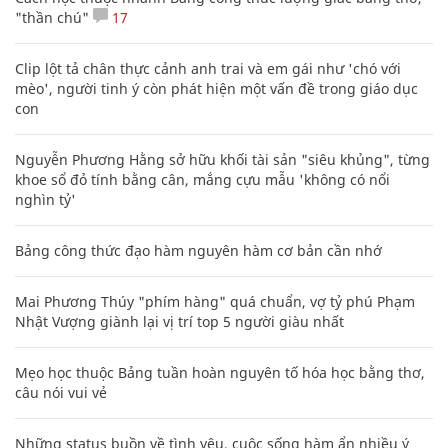
"thần chú"
17
Clip lột tả chân thực cảnh anh trai và em gái như 'chó với
mèo', người tinh ý còn phát hiện một vấn đề trong giáo dục
con
Nguyễn Phương Hằng sở hữu khối tài sản "siêu khủng", từng
khoe sổ đỏ tính bằng cân, mắng cựu mẫu 'không có nổi
nghìn tỷ'
Bảng công thức đạo hàm nguyên hàm cơ bản cần nhớ
Mai Phương Thúy "phím hàng" quá chuẩn, vợ tỷ phú Phạm
Nhật Vượng giành lại vị trí top 5 người giàu nhất
Mẹo học thuộc Bảng tuần hoàn nguyên tố hóa học bằng thơ,
câu nói vui vẻ
Những status buồn về tình yêu, cuộc sống hàm ẩn nhiều ý