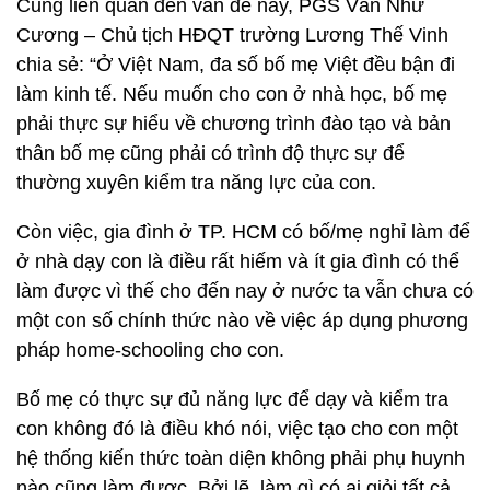
Cũng liên quan đến vấn đề này, PGS Văn Như
Cương – Chủ tịch HĐQT trường Lương Thế Vinh
chia sẻ: “Ở Việt Nam, đa số bố mẹ Việt đều bận đi
làm kinh tế. Nếu muốn cho con ở nhà học, bố mẹ
phải thực sự hiểu về chương trình đào tạo và bản
thân bố mẹ cũng phải có trình độ thực sự để
thường xuyên kiểm tra năng lực của con.
Còn việc, gia đình ở TP. HCM có bố/mẹ nghỉ làm để
ở nhà dạy con là điều rất hiếm và ít gia đình có thể
làm được vì thế cho đến nay ở nước ta vẫn chưa có
một con số chính thức nào về việc áp dụng phương
pháp home-schooling cho con.
Bố mẹ có thực sự đủ năng lực để dạy và kiểm tra
con không đó là điều khó nói, việc tạo cho con một
hệ thống kiến thức toàn diện không phải phụ huynh
nào cũng làm được. Bởi lẽ, làm gì có ai giỏi tất cả