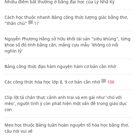
Nhiều điểm bất thường ở bằng đại học của Lý Nhã Kỳ
Cách học thuộc nhanh Bảng công thức lượng giác bằng thơ,
"thần chú"
17
Nguyễn Phương Hằng sở hữu khối tài sản "siêu khủng", từng
khoe sổ đỏ tính bằng cân, mắng cựu mẫu 'không có nổi
nghìn tỷ'
Bảng công thức đạo hàm nguyên hàm cơ bản cần nhớ
Các công thức hóa học lớp 8, 9 cơ bản cần nhớ
106
Clip lột tả chân thực cảnh anh trai và em gái như 'chó với
mèo', người tinh ý còn phát hiện một vấn đề trong giáo dục
con
Mẹo học thuộc Bảng tuần hoàn nguyên tố hóa học bằng thơ,
câu nói vui vẻ