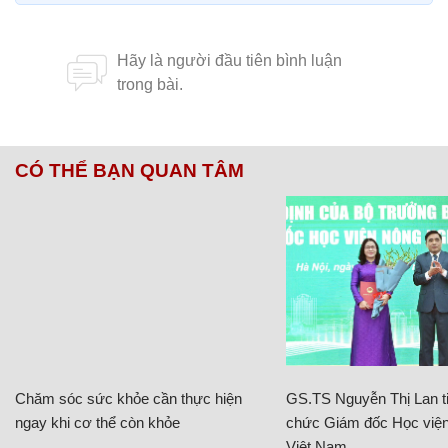
CÓ THỂ BẠN QUAN TÂM
Chăm sóc sức khỏe cần thực hiện
GS.TS Nguyễn Thị Lan ti
ngay khi cơ thể còn khỏe
chức Giám đốc Học viện
Việt Nam