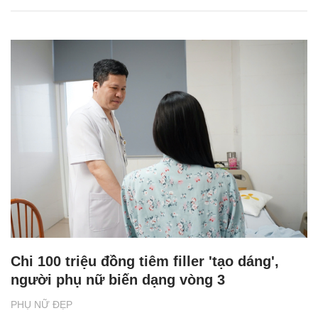
Chi 100 triệu đồng tiêm filler 'tạo dáng',
người phụ nữ biến dạng vòng 3
PHỤ NỮ ĐẸP