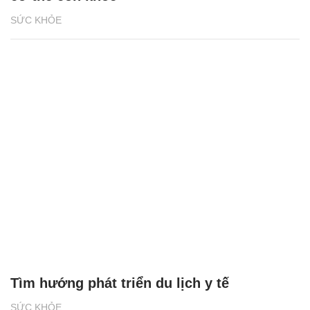
SỨC KHỎE
Tìm hướng phát triển du lịch y tế
SỨC KHỎE