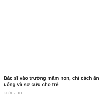
Bác sĩ vào trường mầm non, chỉ cách ăn
uống và sơ cứu cho trẻ
KHỎE - ĐẸP