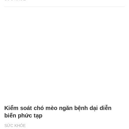
Kiểm soát chó mèo ngăn bệnh dại diễn
biến phức tạp
SỨC KHỎE