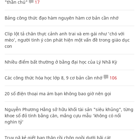
"thần chú"
17
Bảng công thức đạo hàm nguyên hàm cơ bản cần nhớ
Clip lột tả chân thực cảnh anh trai và em gái như 'chó với
mèo', người tinh ý còn phát hiện một vấn đề trong giáo dục
con
Nhiều điểm bất thường ở bằng đại học của Lý Nhã Kỳ
Các công thức hóa học lớp 8, 9 cơ bản cần nhớ
106
20 số điện thoại ma ám bạn không bao giờ nên gọi
Nguyễn Phương Hằng sở hữu khối tài sản "siêu khủng", từng
khoe sổ đỏ tính bằng cân, mắng cựu mẫu 'không có nổi
nghìn tỷ'
Truy nã kẻ giết bạn thân rồi chôn ngồi dưới bãi cát