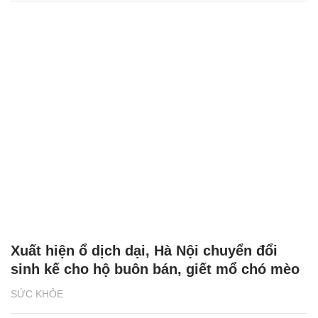
Xuất hiện ổ dịch dại, Hà Nội chuyển đổi
sinh kế cho hộ buôn bán, giết mổ chó mèo
SỨC KHỎE