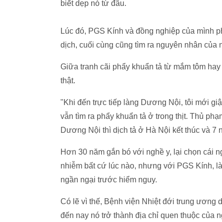
biết dẹp nó từ đâu.
Lúc đó, PGS Kính và đồng nghiệp của mình p
dịch, cuối cùng cũng tìm ra nguyên nhân của 
Giữa tranh cãi phẩy khuẩn tả từ mắm tôm hay t
thật.
"Khi đến trực tiếp làng Dương Nội, tôi mới gi
vẫn tìm ra phẩy khuẩn tả ở trong thịt. Thủ phạm
Dương Nội thì dịch tả ở Hà Nội kết thúc và 7
Hơn 30 năm gắn bó với nghề y, lại chọn cái n
nhiễm bất cứ lúc nào, nhưng với PGS Kính, l
ngần ngại trước hiểm nguy.
Có lẽ vì thế, Bệnh viện Nhiệt đới trung ương 
đến nay nó trở thành địa chỉ quen thuộc của