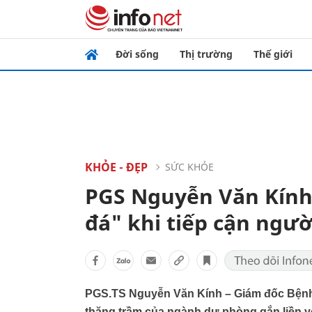
Đời sống
Thị trường
Thế giới
KHỎE - ĐẸP
SỨC KHỎE
PGS Nguyễn Văn Kính
đá" khi tiếp cận ngườ
PGS.TS Nguyễn Văn Kính – Giám đốc Bệnh v
thăng trầm của ngành dự phòng gắn liền v