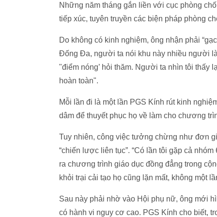
Những năm tháng gắn liền với cục phòng chố
tiếp xúc, tuyên truyền các biện pháp phòng 
Do không có kinh nghiệm, ông nhận phải “gạch
Đống Đa, người ta nói khu này nhiều người l
"điểm nóng’ hỏi thăm. Người ta nhìn tôi thấy l
hoàn toàn".
Mỗi lần đi là một lần PGS Kính rút kinh nghiệm
dâm để thuyết phục họ về làm cho chương trì
Tuy nhiên, công việc tưởng chừng như đơn giả
“chiến lược liên tục”. “Có lần tôi gặp cả nhóm 
ra chương trình giáo dục đồng đẳng trong cộ
khỏi trại cải tạo họ cũng lặn mất, không một lầ
Sau này phải nhờ vào Hội phụ nữ, ông mới h
có hành vi nguy cơ cao. PGS Kính cho biết, t