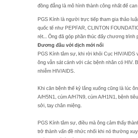
đồng đẳng là mô hình thành công nhất để can 
PGS Kính là người trực tiếp tham gia thảo lu
quốc tế như PEPFAR, CLINTON FOUNDATION, 
rét... Ông đã góp phần thúc đẩy chương trìn
Đương đầu với dịch mới nổi
PGS Kính tâm sự, khi rời khỏi Cục HIV/AIDS 
ông vẫn sát cánh với các bệnh nhân có HIV. B
nhiễm HIV/AIDS.
Khi căn bệnh thế kỷ lắng xuống cũng là lúc 
A/H5N1, cúm A/H7N9, cúm A/H1N1, bệnh tiêu ch
sởi, tay chân miệng.
PGS Kính tâm sự, điều mà ông cảm thấy thành 
trở thành vấn đề nhức nhối khi nó thường xuy