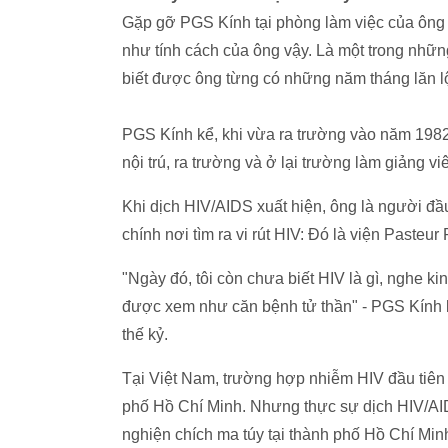
Gặp gỡ PGS Kính tại phòng làm việc của ông 
như tính cách của ông vậy. Là một trong nhữn
biết được ông từng có những năm tháng lăn lộ
PGS Kính kể, khi vừa ra trường vào năm 1982
nội trú, ra trường và ở lại trường làm giảng 
Khi dịch HIV/AIDS xuất hiện, ông là người đầu
chính nơi tìm ra vi rút HIV: Đó là viện Pasteu
"Ngày đó, tôi còn chưa biết HIV là gì, nghe 
được xem như căn bệnh tử thần" - PGS Kính k
thế kỷ.
Tại Việt Nam, trường hợp nhiễm HIV đầu tiên
phố Hồ Chí Minh. Nhưng thực sự dịch HIV/A
nghiện chích ma túy tại thành phố Hồ Chí Min