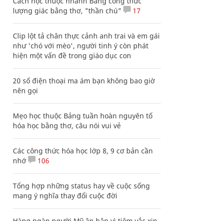
Cách học thuộc nhanh Bảng công thức
lượng giác bằng thơ, "thần chú"
17
Clip lột tả chân thực cảnh anh trai và em gái
như 'chó với mèo', người tinh ý còn phát
hiện một vấn đề trong giáo dục con
20 số điện thoại ma ám bạn không bao giờ
nên gọi
Mẹo học thuộc Bảng tuần hoàn nguyên tố
hóa học bằng thơ, câu nói vui vẻ
Các công thức hóa học lớp 8, 9 cơ bản cần
nhớ
106
Tổng hợp những status hay về cuộc sống
mang ý nghĩa thay đổi cuộc đời
Hàng ngàn người Mỹ ân hận vì tiêm vắc xin