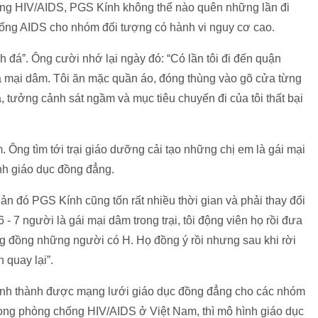
ng HIV/AIDS, PGS Kính không thể nào quên những lần đi
chống AIDS cho nhóm đối tượng có hành vi nguy cơ cao.
 đá”. Ông cười nhớ lại ngày đó: “Có lần tôi đi đến quận
à mại dâm. Tôi ăn mặc quần áo, đóng thùng vào gõ cửa từng
ạ, tưởng cảnh sát ngầm và mục tiêu chuyến đi của tôi thất bại
. Ông tìm tới trại giáo dưỡng cải tạo những chị em là gái mại
nh giáo dục đồng đẳng.
n đó PGS Kính cũng tốn rất nhiều thời gian và phải thay đổi
6 - 7 người là gái mại dâm trong trại, tôi động viên họ rồi đưa
ng đồng những người có H. Họ đồng ý rồi nhưng sau khi rời
n quay lại”.
ình thành được mạng lưới giáo dục đồng đẳng cho các nhóm
rong phòng chống HIV/AIDS ở Việt Nam, thì mô hình giáo dục