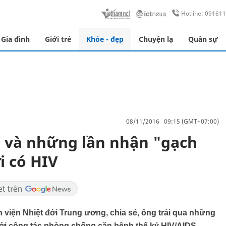
Hotline: 09161
Gia đình
Giới trẻ
Khỏe - đẹp
Chuyện lạ
Quân sự
08/11/2016 09:15 (GMT+07:00)
 và những lần nhận "gạch
i có HIV
iện Nhiệt đới Trung ương, chia sẻ, ông trải qua những
ới công tác phòng chống căn bệnh thế kỷ HIV/AIDS.