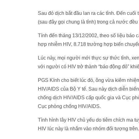
Sau đó dịch bắt đầu lan ra các tỉnh. Đến cuối
(sau đây gọi chung là tỉnh) trong cả nước đều
Tính đến tháng 13/12/2002, theo số liệu báo 
hợp nhiễm HIV, 8.718 trường hợp biến chuyể
Lúc này, mọi người mới thực sự thức tỉnh, xem
với người có HIV trở thành “báo động đỏ” kh
PGS Kính cho biết lúc đó, ông vừa kiêm nhiệ
HIV/AIDS của Bộ Y tế. Sau này dịch diễn biế
chống dịch HIV/AIDS cấp quốc gia và Cục ph
Cục phòng chống HIV/AIDS.
Tình hình lây HIV chủ yếu do tiêm chích ma tu
HIV lúc này là nhắm vào nhóm đối tượng trên.