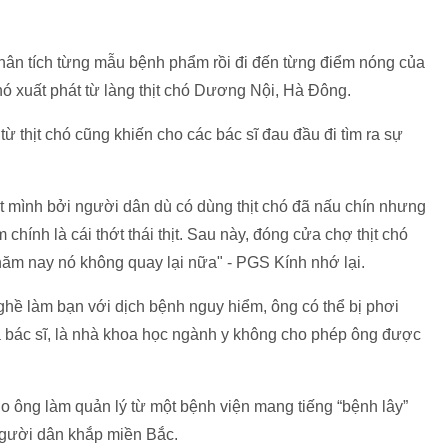
hân tích từng mẫu bệnh phẩm rồi đi đến từng điểm nóng của
nó xuất phát từ làng thịt chó Dương Nội, Hà Đông.
ừ thịt chó cũng khiến cho các bác sĩ đau đầu đi tìm ra sự
ật mình bởi người dân dù có dùng thịt chó đã nấu chín nhưng
 chính là cái thớt thái thịt. Sau này, đóng cửa chợ thịt chó
 năm nay nó không quay lại nữa" - PGS Kính nhớ lại.
ghề làm bạn với dịch bệnh nguy hiểm, ông có thể bị phơi
à bác sĩ, là nhà khoa học ngành y không cho phép ông được
do ông làm quản lý từ một bệnh viện mang tiếng “bệnh lây”
 người dân khắp miền Bắc.