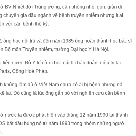
ở BV Nhiệt đới Trung ương, căn phòng nhỏ, gọn, giản dị
g chuyên gia đầu ngành về bệnh truyền nhiễm nhưng ít ai
n với căn bệnh thế kỷ.
, ông học nội trú và đến năm 1985 ông hoàn thành học bác sĩ
viên Bộ môn Truyền nhiễm, trường Đại học Y Hà Nội.
 tiên được Bộ Y tế cử đi học cách chẩn đoán, điều trị tại
r Paris, Cộng Hoà Pháp.
kinh khủng lắm dù ở Việt Nam chưa có ai bị bệnh nhưng nó
ể lại. Đó cũng là lúc ông gắn bó với nghiên cứu căn bệnh
 ở nước ta được phát hiện vào tháng 12 năm 1990 tại thành
IDS bắt đầu bùng nổ từ năm 1993 trong nhóm những người
h.