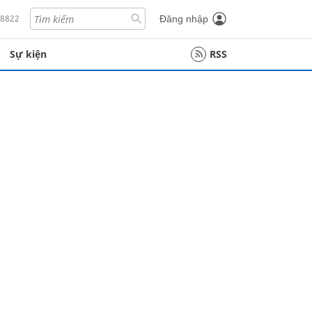
18822
Đăng nhập
Sự kiện
RSS