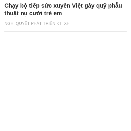
Chạy bộ tiếp sức xuyên Việt gây quỹ phẫu
thuật nụ cười trẻ em
NGHỊ QUYẾT PHÁT TRIỂN KT- XH