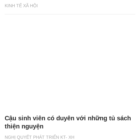
KINH TẾ XÃ HỘI
Cậu sinh viên có duyên với những tủ sách
thiện nguyện
NGHỊ QUYẾT PHÁT TRIỂN KT- XH