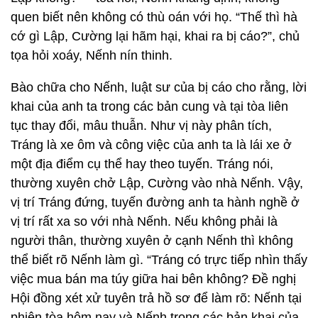
quen biết nên không có thù oán với họ. “Thế thì hà
cớ gì Lập, Cường lại hãm hại, khai ra bị cáo?”, chủ
tọa hỏi xoáy, Nếnh nín thinh.
Bào chữa cho Nếnh, luật sư của bị cáo cho rằng, lời
khai của anh ta trong các bản cung và tại tòa liên
tục thay đổi, mâu thuẫn. Như vị này phân tích,
Tráng là xe ôm và công việc của anh ta là lái xe ở
một địa điểm cụ thể hay theo tuyến. Tráng nói,
thường xuyên chở Lập, Cường vào nhà Nếnh. Vậy,
vị trí Tráng đứng, tuyến đường anh ta hành nghề ở
vị trí rất xa so với nhà Nếnh. Nếu không phải là
người thân, thường xuyên ở cạnh Nếnh thì không
thể biết rõ Nếnh làm gì. “Tráng có trực tiếp nhìn thấy
việc mua bán ma túy giữa hai bên không? Đề nghị
Hội đồng xét xử tuyên trả hồ sơ để làm rõ: Nếnh tại
phiên tòa hôm nay và Nếnh trong các bản khai của