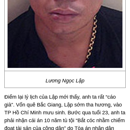
Lương Ngọc Lập
Điểm lại lý lịch của Lập mới thấy, anh ta rất “cáo
già”. Vốn quê Bắc Giang, Lập sớm tha hương, vào
TP Hồ Chí Minh mưu sinh. Bước qua tuổi 23, anh ta
phải nhận cái án 10 năm tù tội “Bắt cóc nhằm chiếm
đoạt tài sản của công dân” do Tòa án nhân dân