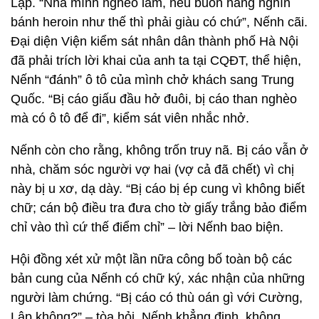
Lập. “Nhà mình nghèo lắm, nếu buôn hàng nghìn
bánh heroin như thế thì phải giàu có chứ”, Nếnh cãi.
Đại diện Viện kiểm sát nhân dân thành phố Hà Nội
đã phải trích lời khai của anh ta tại CQĐT, thể hiện,
Nếnh “đánh” ô tô của mình chở khách sang Trung
Quốc. “Bị cáo giấu đầu hở đuôi, bị cáo than nghèo
mà có ô tô để đi”, kiểm sát viên nhắc nhở.
Nếnh còn cho rằng, không trốn truy nã. Bị cáo vẫn ở
nhà, chăm sóc người vợ hai (vợ cả đã chết) vì chị
này bị u xơ, dạ dày. “Bị cáo bị ép cung vì không biết
chữ; cán bộ điều tra đưa cho tờ giấy trắng bảo điểm
chỉ vào thì cứ thế điểm chỉ” – lời Nếnh bao biện.
Hội đồng xét xử một lần nữa công bố toàn bộ các
bản cung của Nếnh có chữ ký, xác nhận của những
người làm chứng. “Bị cáo có thù oán gì với Cường,
Lập không?” – tòa hỏi, Nếnh khẳng định, không