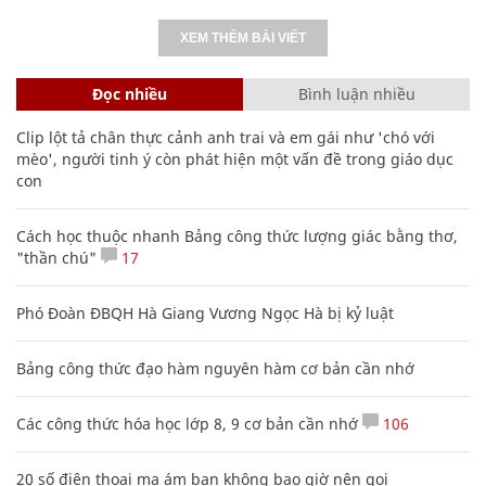
XEM THÊM BÀI VIẾT
Đọc nhiều
Bình luận nhiều
Clip lột tả chân thực cảnh anh trai và em gái như 'chó với
mèo', người tinh ý còn phát hiện một vấn đề trong giáo dục
con
Cách học thuộc nhanh Bảng công thức lượng giác bằng thơ,
"thần chú"
17
Phó Đoàn ĐBQH Hà Giang Vương Ngọc Hà bị kỷ luật
Bảng công thức đạo hàm nguyên hàm cơ bản cần nhớ
Các công thức hóa học lớp 8, 9 cơ bản cần nhớ
106
20 số điện thoại ma ám bạn không bao giờ nên gọi