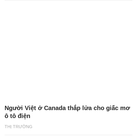
Người Việt ở Canada thắp lửa cho giấc mơ
ô tô điện
THỊ TRƯỜNG