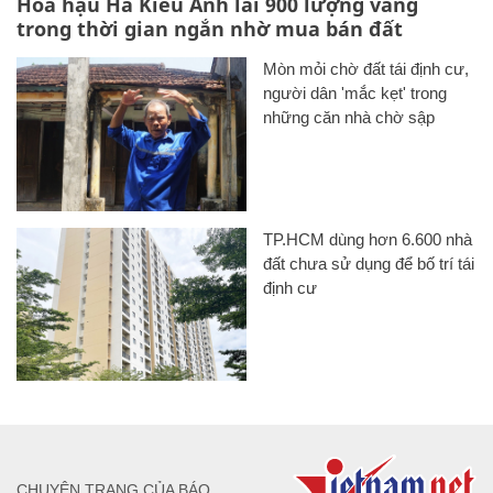
Hoa hậu Hà Kiều Anh lãi 900 lượng vàng
trong thời gian ngắn nhờ mua bán đất
Mòn mỏi chờ đất tái định cư,
người dân 'mắc kẹt' trong
những căn nhà chờ sập
TP.HCM dùng hơn 6.600 nhà
đất chưa sử dụng để bố trí tái
định cư
CHUYÊN TRANG CỦA BÁO