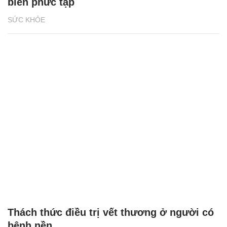
biến phức tạp
SỨC KHỎE
Thách thức điều trị vết thương ở người có
bệnh nền