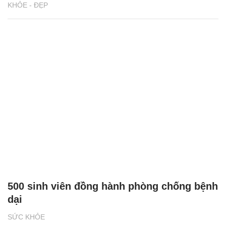
KHỎE - ĐẸP
500 sinh viên đồng hành phòng chống bệnh
dại
SỨC KHỎE