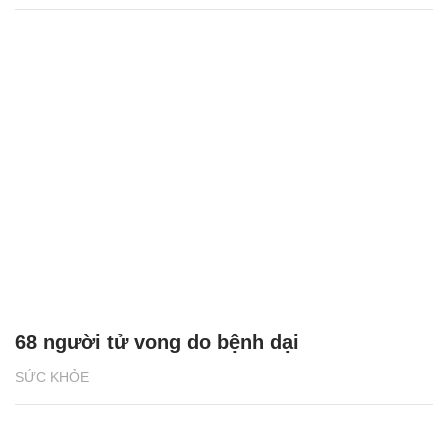
68 người tử vong do bệnh dại
SỨC KHỎE