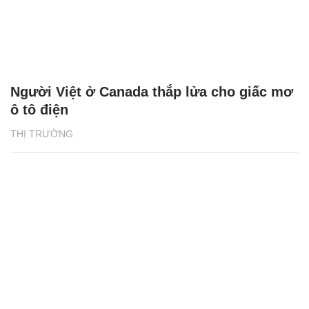
Người Việt ở Canada thắp lửa cho giấc mơ
ô tô điện
THỊ TRƯỜNG