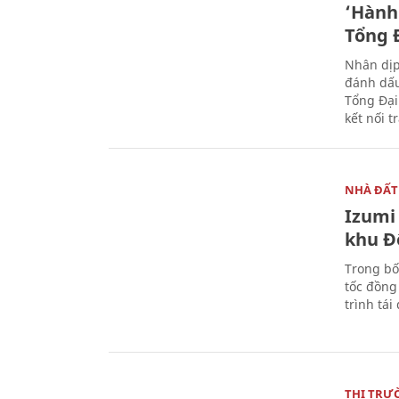
‘Hành 
Tổng Đ
Nhân dịp
đánh dấu
Tổng Đại
kết nối t
NHÀ ĐẤT
Izumi 
khu Đ
Trong bố
tốc đồng
trình tái
THỊ TRƯ