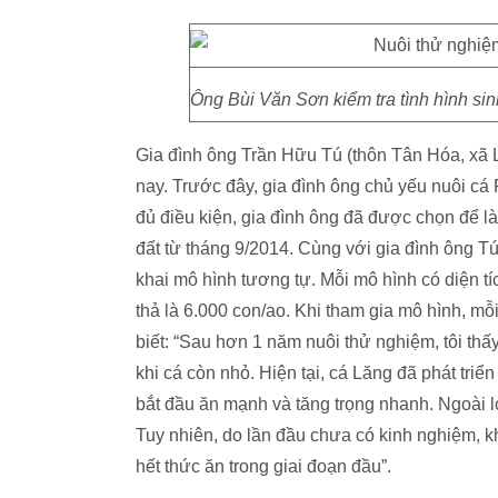
Ông Bùi Văn Sơn kiểm tra tình hình si
Gia đình ông Trần Hữu Tú (thôn Tân Hóa, xã 
nay. Trước đây, gia đình ông chủ yếu nuôi cá
đủ điều kiện, gia đình ông đã được chọn để 
đất từ tháng 9/2014. Cùng với gia đình ông T
khai mô hình tương tự. Mỗi mô hình có diện t
thả là 6.000 con/ao. Khi tham gia mô hình, m
biết: “Sau hơn 1 năm nuôi thử nghiệm, tôi thấ
khi cá còn nhỏ. Hiện tại, cá Lăng đã phát triể
bắt đầu ăn mạnh và tăng trọng nhanh. Ngoài lo
Tuy nhiên, do lần đầu chưa có kinh nghiệm, kh
hết thức ăn trong giai đoạn đầu”.