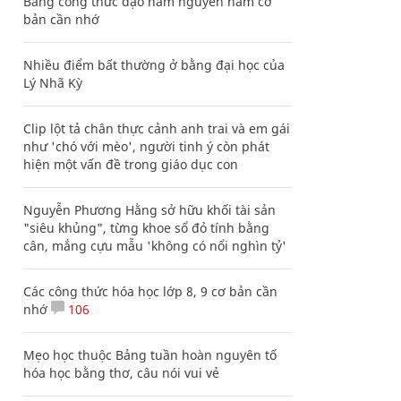
Bảng công thức đạo hàm nguyên hàm cơ
bản cần nhớ
Nhiều điểm bất thường ở bằng đại học của
Lý Nhã Kỳ
Clip lột tả chân thực cảnh anh trai và em gái
như 'chó với mèo', người tinh ý còn phát
hiện một vấn đề trong giáo dục con
Nguyễn Phương Hằng sở hữu khối tài sản
"siêu khủng", từng khoe sổ đỏ tính bằng
cân, mắng cựu mẫu 'không có nổi nghìn tỷ'
Các công thức hóa học lớp 8, 9 cơ bản cần
nhớ
106
Mẹo học thuộc Bảng tuần hoàn nguyên tố
hóa học bằng thơ, câu nói vui vẻ