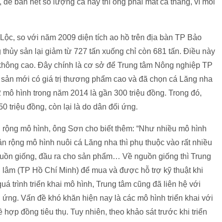
để bán hết số lượng cá này thì ông phải mất cả tháng, vì mỗi
ộc, so với năm 2009 diện tích ao hồ trên địa bàn TP Bảo
thủy sản lại giảm từ 727 tấn xuống chỉ còn 681 tấn. Điều này
 không cao. Đây chính là cơ sở để Trung tâm Nông nghiệp TP
ủy sản mới có giá trị thương phẩm cao và đã chọn cá Lăng nha
2 mô hình trong năm 2014 là gần 300 triệu đồng. Trong đó,
 triệu đồng, còn lại là do dân đối ứng.
n rộng mô hình, ông Sơn cho biết thêm: “Như nhiều mô hình
ân rộng mô hình nuôi cá Lăng nha thì phụ thuộc vào rất nhiều
nguồn giống, đầu ra cho sản phẩm… Về nguồn giống thì Trung
g lâm (TP Hồ Chí Minh) để mua và được hỗ trợ kỹ thuật khi
uá trình triển khai mô hình, Trung tâm cũng đã liên hệ với
g ứng. Vấn đề khó khăn hiện nay là các mô hình triển khai với
hợp đồng tiêu thụ. Tuy nhiên, theo khảo sát trước khi triển