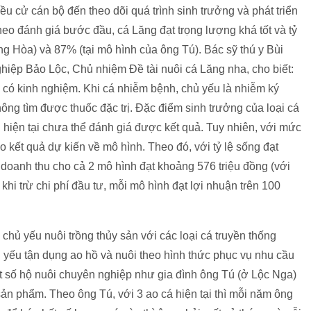
u cử cán bộ đến theo dõi quá trình sinh trưởng và phát triển
heo đánh giá bước đầu, cá Lăng đạt trọng lượng khá tốt và tỷ
ông Hòa) và 87% (tại mô hình của ông Tú). Bác sỹ thú y Bùi
hiệp Bảo Lộc, Chủ nhiệm Đề tài nuôi cá Lăng nha, cho biết:
 có kinh nghiệm. Khi cá nhiễm bệnh, chủ yếu là nhiễm ký
 không tìm được thuốc đặc trị. Đặc điểm sinh trưởng của loại cá
 hiện tại chưa thể đánh giá được kết quả. Tuy nhiên, với mức
theo kết quả dự kiến về mô hình. Theo đó, với tỷ lệ sống đạt
 doanh thu cho cả 2 mô hình đạt khoảng 576 triệu đồng (với
 khi trừ chi phí đầu tư, mỗi mô hình đạt lợi nhuận trên 100
hủ yếu nuôi trồng thủy sản với các loại cá truyền thống
yếu tận dụng ao hồ và nuôi theo hình thức phục vụ nhu cầu
t số hộ nuôi chuyên nghiệp như gia đình ông Tú (ở Lộc Nga)
sản phẩm. Theo ông Tú, với 3 ao cá hiện tại thì mỗi năm ông