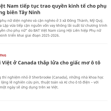
iệt Nam tiếp tục trao quyền kinh tế cho phụ
ng biên Tây Ninh
phụ nữ diện nghèo và cận nghèo ở 3 xã Đông Thành, Mỹ Quý,
 Lập vừa tiếp cận nguồn vốn vay không lãi suất từ chương trình
yền cho phụ nữ” do BAT Việt Nam cùng Hội Liên hiệp Phụ nữ
Ninh triển khai giai đoạn 2025-2026.
ỜNG
 Việt ở Canada thắp lửa cho giấc mơ ô tô
 thí nghiệm nhỏ ở Sherbrooke (Canada), những nhà khoa học
lặng lẽ nghiên cứu pin, thuật toán và AI cho ô tô điện – với
 một ngày sẽ ứng dụng trên xe Việt.