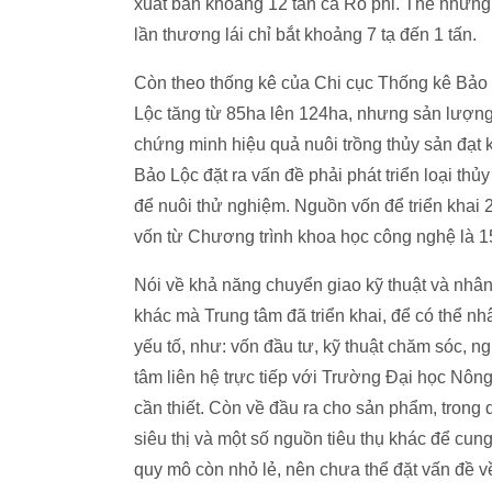
xuất bán khoảng 12 tấn cá Rô phi. Thế nhưng, 
lần thương lái chỉ bắt khoảng 7 tạ đến 1 tấn.
Còn theo thống kê của Chi cục Thống kê Bảo L
Lộc tăng từ 85ha lên 124ha, nhưng sản lượng 
chứng minh hiệu quả nuôi trồng thủy sản đạt
Bảo Lộc đặt ra vấn đề phải phát triển loại th
để nuôi thử nghiệm. Nguồn vốn để triển khai 
vốn từ Chương trình khoa học công nghệ là 150
Nói về khả năng chuyển giao kỹ thuật và nhâ
khác mà Trung tâm đã triển khai, để có thể nh
yếu tố, như: vốn đầu tư, kỹ thuật chăm sóc, 
tâm liên hệ trực tiếp với Trường Đại học Nôn
cần thiết. Còn về đầu ra cho sản phẩm, trong q
siêu thị và một số nguồn tiêu thụ khác để cun
quy mô còn nhỏ lẻ, nên chưa thể đặt vấn đề về 