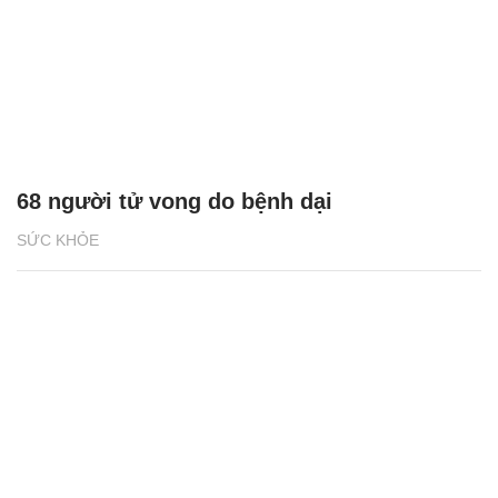
68 người tử vong do bệnh dại
SỨC KHỎE