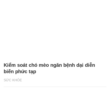
Kiểm soát chó mèo ngăn bệnh dại diễn
biến phức tạp
SỨC KHỎE