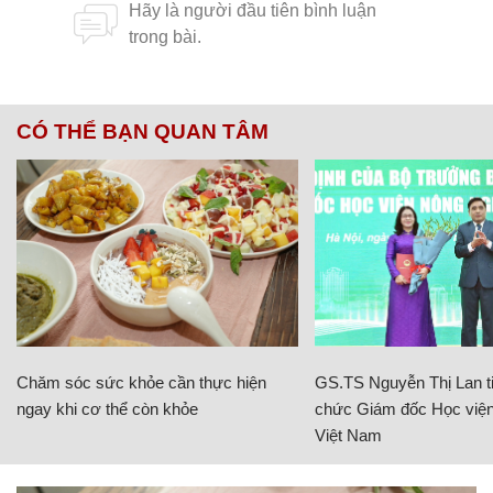
CÓ THỂ BẠN QUAN TÂM
Chăm sóc sức khỏe cần thực hiện
GS.TS Nguyễn Thị Lan ti
ngay khi cơ thể còn khỏe
chức Giám đốc Học viện
Việt Nam