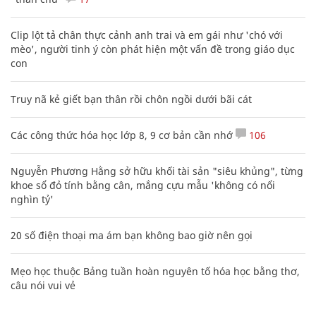
Clip lột tả chân thực cảnh anh trai và em gái như 'chó với
mèo', người tinh ý còn phát hiện một vấn đề trong giáo dục
con
Truy nã kẻ giết bạn thân rồi chôn ngồi dưới bãi cát
Các công thức hóa học lớp 8, 9 cơ bản cần nhớ
106
Nguyễn Phương Hằng sở hữu khối tài sản "siêu khủng", từng
khoe sổ đỏ tính bằng cân, mắng cựu mẫu 'không có nổi
nghìn tỷ'
20 số điện thoại ma ám bạn không bao giờ nên gọi
Mẹo học thuộc Bảng tuần hoàn nguyên tố hóa học bằng thơ,
câu nói vui vẻ