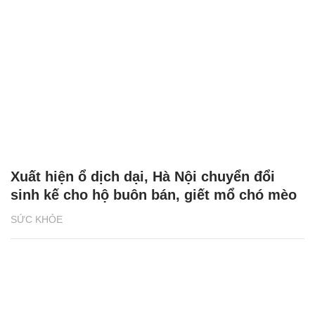
Xuất hiện ổ dịch dại, Hà Nội chuyển đổi
sinh kế cho hộ buôn bán, giết mổ chó mèo
SỨC KHỎE