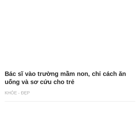
Bác sĩ vào trường mầm non, chỉ cách ăn
uống và sơ cứu cho trẻ
KHỎE - ĐẸP