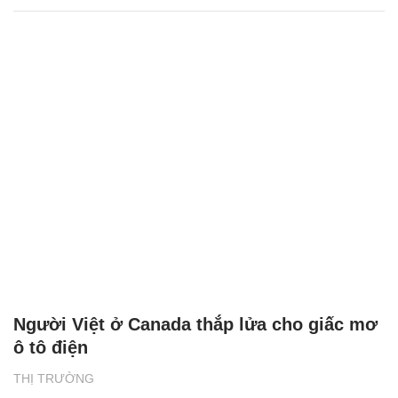
Người Việt ở Canada thắp lửa cho giấc mơ
ô tô điện
THỊ TRƯỜNG