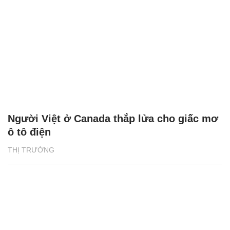
Người Việt ở Canada thắp lửa cho giấc mơ
ô tô điện
THỊ TRƯỜNG