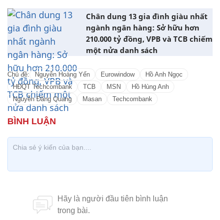
Chân dung 13 gia đình giàu nhất
ngành ngân hàng: Sở hữu hơn
210.000 tỷ đồng, VPB và TCB chiếm
một nửa danh sách
Chủ đề:
Nguyễn Hoàng Yến
Eurowindow
Hồ Anh Ngọc
HĐQT Techcombank
TCB
MSN
Hồ Hùng Anh
Nguyễn Đăng Quang
Masan
Techcombank