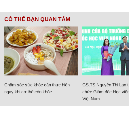
CÓ THỂ BẠN QUAN TÂM
Chăm sóc sức khỏe cần thực hiện
GS.TS Nguyễn Thị Lan ti
ngay khi cơ thể còn khỏe
chức Giám đốc Học viện
Việt Nam