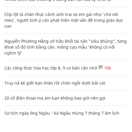
Clip lột tả chân thực cảnh anh trai và em gái như 'chó với
mèo', người tinh ý còn phát hiện một vấn đề trong giáo dục
con
Nguyễn Phương Hằng sở hữu khối tài sản "siêu khủng", từng
khoe sổ đỏ tính bằng cân, mắng cựu mẫu 'không có nổi
nghìn tỷ'
Các công thức hóa học lớp 8, 9 cơ bản cần nhớ
106
Truy nã kẻ giết bạn thân rồi chôn ngồi dưới bãi cát
20 số điện thoại ma ám bạn không bao giờ nên gọi
Sự tích ngày ông Ngâu - bà Ngâu mùng 7 tháng 7 âm lịch