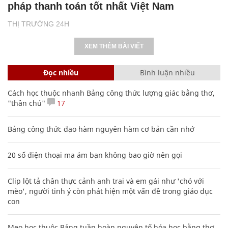
pháp thanh toán tốt nhất Việt Nam
THỊ TRƯỜNG 24H
XEM THÊM BÀI VIẾT
Đọc nhiều
Bình luận nhiều
Cách học thuộc nhanh Bảng công thức lượng giác bằng thơ,
"thần chú"
17
Bảng công thức đạo hàm nguyên hàm cơ bản cần nhớ
20 số điện thoại ma ám bạn không bao giờ nên gọi
Clip lột tả chân thực cảnh anh trai và em gái như 'chó với
mèo', người tinh ý còn phát hiện một vấn đề trong giáo dục
con
Mẹo học thuộc Bảng tuần hoàn nguyên tố hóa học bằng thơ,