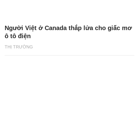
Người Việt ở Canada thắp lửa cho giấc mơ
ô tô điện
THỊ TRƯỜNG