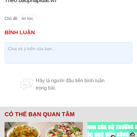
Theo baophapluat.vn
Chủ đề:
tin tức
CÓ THỂ BẠN QUAN TÂM