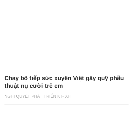
Chạy bộ tiếp sức xuyên Việt gây quỹ phẫu
thuật nụ cười trẻ em
NGHỊ QUYẾT PHÁT TRIỂN KT- XH