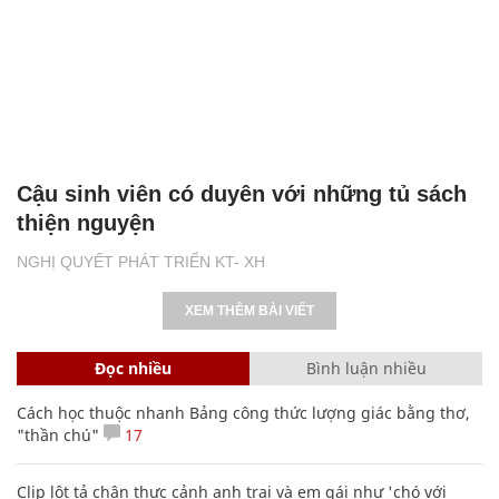
Cậu sinh viên có duyên với những tủ sách
thiện nguyện
NGHỊ QUYẾT PHÁT TRIỂN KT- XH
XEM THÊM BÀI VIẾT
Đọc nhiều
Bình luận nhiều
Cách học thuộc nhanh Bảng công thức lượng giác bằng thơ,
"thần chú"
17
Clip lột tả chân thực cảnh anh trai và em gái như 'chó với