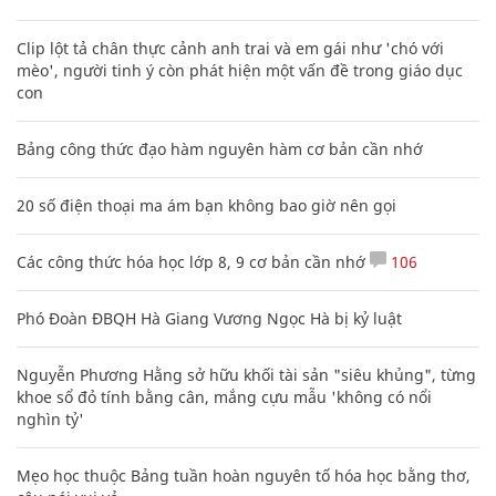
Clip lột tả chân thực cảnh anh trai và em gái như 'chó với
mèo', người tinh ý còn phát hiện một vấn đề trong giáo dục
con
Bảng công thức đạo hàm nguyên hàm cơ bản cần nhớ
20 số điện thoại ma ám bạn không bao giờ nên gọi
Các công thức hóa học lớp 8, 9 cơ bản cần nhớ
106
Phó Đoàn ĐBQH Hà Giang Vương Ngọc Hà bị kỷ luật
Nguyễn Phương Hằng sở hữu khối tài sản "siêu khủng", từng
khoe sổ đỏ tính bằng cân, mắng cựu mẫu 'không có nổi
nghìn tỷ'
Mẹo học thuộc Bảng tuần hoàn nguyên tố hóa học bằng thơ,