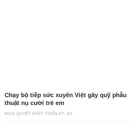
Chạy bộ tiếp sức xuyên Việt gây quỹ phẫu
thuật nụ cười trẻ em
NGHỊ QUYẾT PHÁT TRIỂN KT- XH