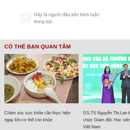
CÓ THỂ BẠN QUAN TÂM
Chăm sóc sức khỏe cần thực hiện
GS.TS Nguyễn Thị Lan ti
ngay khi cơ thể còn khỏe
chức Giám đốc Học viện
Việt Nam