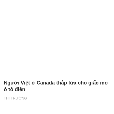
Người Việt ở Canada thắp lửa cho giấc mơ
ô tô điện
THỊ TRƯỜNG