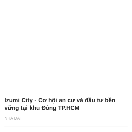
Izumi City - Cơ hội an cư và đầu tư bền
vững tại khu Đông TP.HCM
NHÀ ĐẤT