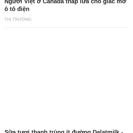
Người Việt ở Canada thắp lửa cho giấc mơ
ô tô điện
THỊ TRƯỜNG
Sữa tươi thanh trùng ít đường Dalatmilk -