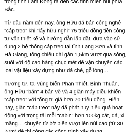
trong tỉnh Lâm Đồng ra đến các tỉnh miền núi phía
Bắc.
Từ đầu năm đến nay, ông Hữu đã bán công nghệ
“cáp treo” khi “lấy hữu nghị” 75 triệu đồng tiền công
tư vấn thiết kế và hướng dẫn lắp đặt, đưa vào sử
dụng 2 hệ thống cáp treo tại tỉnh Lạng Sơn và tỉnh
Hà Giang, tổng chiều dài gần 1,5km vượt qua sông,
suối với độ cao hàng chục mét để vận chuyển các
loại vật liệu xây dựng như đá chẻ, gỗ lóng…
Tương tự, tại vùng biển Phan Thiết, Bình Thuận,
ông Hữu “bán” 4 bản vẽ và 4 giàn máy điều khiển
“cáp treo” với tổng trị giá hơn 70 triệu đồng. Hiện
nay, giàn “cáp treo” này đã phát huy hiệu quả hoạt
động với trọng tải mỗi “cabin” hơn 100kg cát, đá, xi
măng… chuyển từ bờ biển vượt lên núi cao (từ 30-
70m) để thi công các công trình xây dựng.