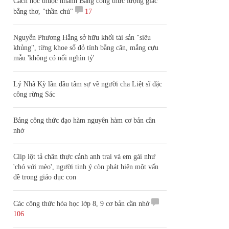
Cách học thuộc nhanh Bảng công thức lượng giác
bằng thơ, "thần chú"
17
Nguyễn Phương Hằng sở hữu khối tài sản "siêu
khủng", từng khoe sổ đỏ tính bằng cân, mắng cựu
mẫu 'không có nổi nghìn tỷ'
Lý Nhã Kỳ lần đầu tâm sự về người cha Liệt sĩ đặc
công rừng Sác
Bảng công thức đạo hàm nguyên hàm cơ bản cần
nhớ
Clip lột tả chân thực cảnh anh trai và em gái như
'chó với mèo', người tinh ý còn phát hiện một vấn
đề trong giáo dục con
Các công thức hóa học lớp 8, 9 cơ bản cần nhớ
106