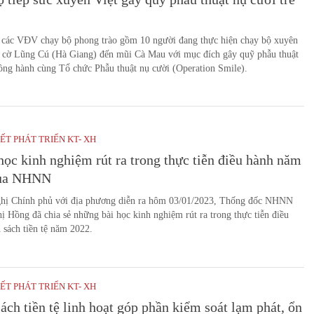
các VĐV chạy bộ phong trào gồm 10 người đang thực hiện chạy bộ xuyên
t cờ Lũng Cú (Hà Giang) đến mũi Cà Mau với mục đích gây quỹ phẫu thuật
ồng hành cùng Tổ chức Phẫu thuật nụ cười (Operation Smile).
ẾT PHÁT TRIỂN KT- XH
học kinh nghiệm rút ra trong thực tiễn điều hành năm
của NHNN
ghị Chính phủ với địa phương diễn ra hôm 03/01/2023, Thống đốc NHNN
 Hồng đã chia sẻ những bài học kinh nghiệm rút ra trong thực tiễn điều
 sách tiền tệ năm 2022.
ẾT PHÁT TRIỂN KT- XH
ách tiền tệ linh hoạt góp phần kiểm soát lạm phát, ổn