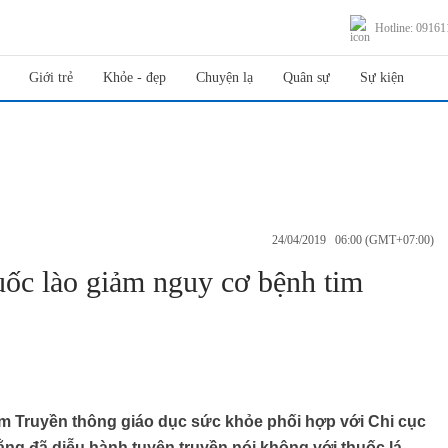
Hotline: 0916
Giới trẻ
Khỏe - đẹp
Chuyện lạ
Quân sự
Sự kiện
24/04/2019 06:00 (GMT+07:00)
uốc lào giảm nguy cơ bệnh tim
âm Truyền thông giáo dục sức khỏe phối hợp với Chi cục
ằng đã diễu hành tuyên truyền nói không với thuốc lá,