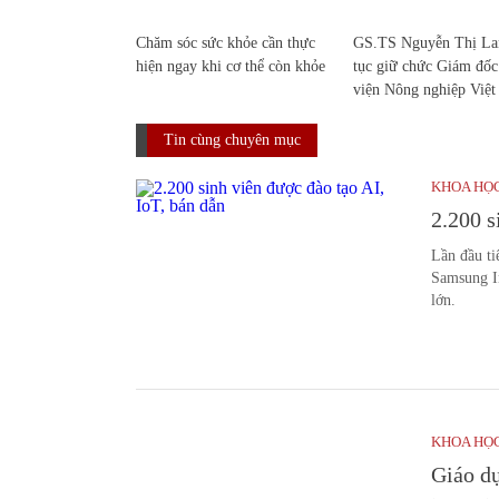
Chăm sóc sức khỏe cần thực
GS.TS Nguyễn Thị Lan
hiện ngay khi cơ thể còn khỏe
tục giữ chức Giám đố
viện Nông nghiệp Việ
Tin cùng chuyên mục
KHOA HỌ
2.200 s
Lần đầu ti
Samsung In
lớn.
KHOA HỌ
Giáo dụ