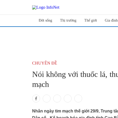
Đời sống
Thị trường
Thế giới
Gia đình
CHUYÊN ĐỀ
Nói không với thuốc lá, th
mạch
Nhân ngày tim mạch thế giới 29/9, Trung t
Dân số - Kế hoạch hóa gia đình tỉnh Cao B