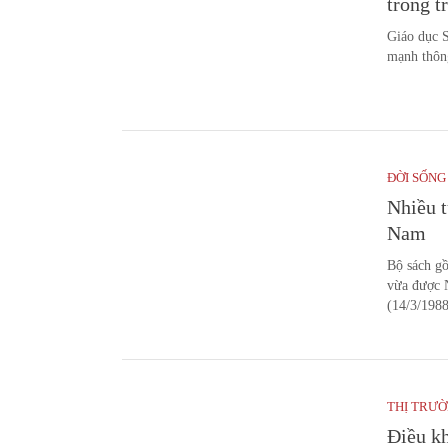
trong t
Giáo dục S
mạnh thông
ĐỜI SỐNG
Nhiều t
Nam
Bộ sách gồ
vừa được 
(14/3/1988
THỊ TRƯ
Điều kh