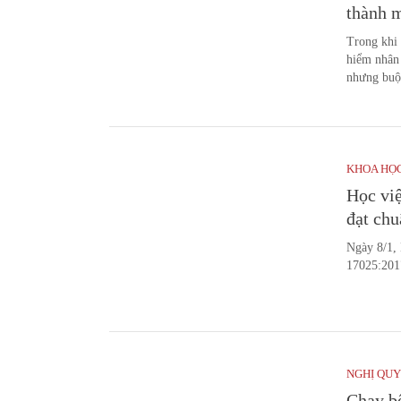
thành 
Trong khi 
hiểm nhân 
nhưng buộc
KHOA HỌ
Học vi
đạt ch
Ngày 8/1,
17025:2017
NGHỊ QUY
Chạy bộ