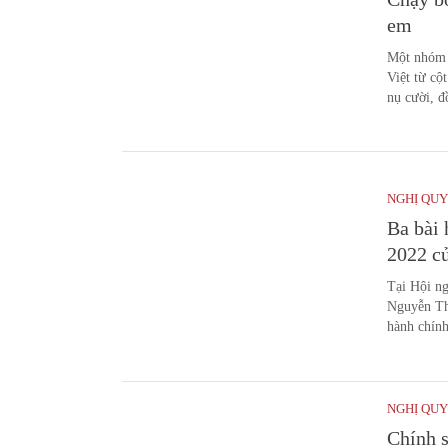
em
Một nhóm 
Việt từ cộ
nụ cười, đ
NGHỊ QUY
Ba bài 
2022 
Tại Hội n
Nguyễn Thị
hành chính
NGHỊ QUY
Chính s