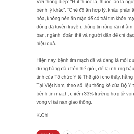
Với thông điệp: “Hút thuốc lá, thuốc lào là ng
bệnh lý khác”, “Chế độ ăn hợp lý, khẩu phần ă
hòa, không nên ăn mặn để có trái tim khỏe mạ
động đã tuyên truyền, thông tin rộng rãi nhằm
ban, ngành, đoàn thể và người dân để chỉ đạ
hiệu quả.
Hiện nay, bệnh tim mạch đã và đang là mối qu
đứng hàng đầu trên thế giới, để lại những hậ
tính của Tổ chức Y tế Thế giới cho thấy, hằn
Tại Việt Nam, theo số liệu thống kê của Bộ Y
bệnh tim mạch, chiếm 33% trường hợp tử vong,
vong vì tai nạn giao thông.
K.Chi