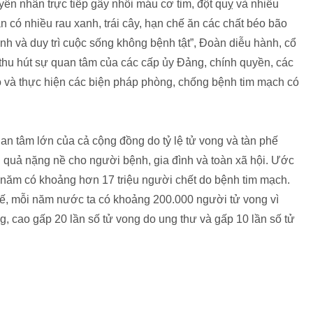
uyên nhân trực tiếp gây nhồi máu cơ tim, đột quỵ và nhiều
n có nhiều rau xanh, trái cây, hạn chế ăn các chất béo bão
nh và duy trì cuộc sống không bệnh tật”, Đoàn diễu hành, cổ
 thu hút sự quan tâm của các cấp ủy Đảng, chính quyền, các
o và thực hiện các biện pháp phòng, chống bệnh tim mạch có
an tâm lớn của cả cộng đồng do tỷ lệ tử vong và tàn phế
u quả nặng nề cho người bệnh, gia đình và toàn xã hội. Ước
g năm có khoảng hơn 17 triệu người chết do bệnh tim mạch.
 tế, mỗi năm nước ta có khoảng 200.000 người tử vong vì
 cao gấp 20 lần số tử vong do ung thư và gấp 10 lần số tử