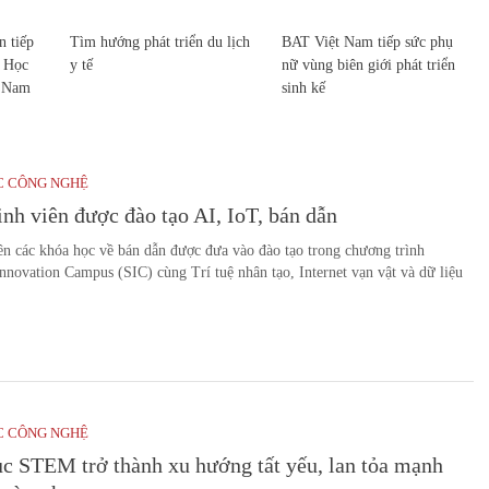
 tiếp
Tìm hướng phát triển du lịch
BAT Việt Nam tiếp sức phụ
c Học
y tế
nữ vùng biên giới phát triển
t Nam
sinh kế
C CÔNG NGHỆ
inh viên được đào tạo AI, IoT, bán dẫn
ên các khóa học về bán dẫn được đưa vào đào tạo trong chương trình
novation Campus (SIC) cùng Trí tuệ nhân tạo, Internet vạn vật và dữ liệu
C CÔNG NGHỆ
c STEM trở thành xu hướng tất yếu, lan tỏa mạnh