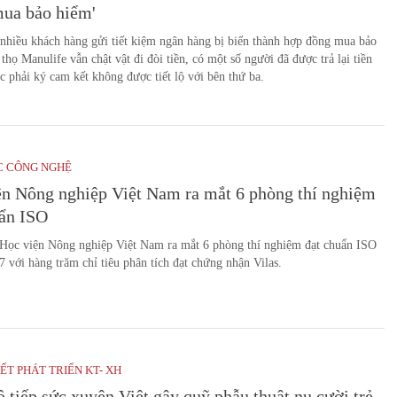
mua bảo hiểm'
nhiều khách hàng gửi tiết kiệm ngân hàng bị biến thành hợp đồng mua bảo
thọ Manulife vẫn chật vật đi đòi tiền, có một số người đã được trả lại tiền
 phải ký cam kết không được tiết lộ với bên thứ ba.
C CÔNG NGHỆ
ện Nông nghiệp Việt Nam ra mắt 6 phòng thí nghiệm
uẩn ISO
 Học viện Nông nghiệp Việt Nam ra mắt 6 phòng thí nghiệm đạt chuẩn ISO
 với hàng trăm chỉ tiêu phân tích đạt chứng nhận Vilas.
ẾT PHÁT TRIỂN KT- XH
 tiếp sức xuyên Việt gây quỹ phẫu thuật nụ cười trẻ