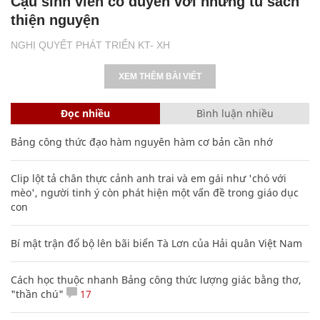
Cậu sinh viên có duyên với những tủ sách
thiện nguyện
NGHỊ QUYẾT PHÁT TRIỂN KT- XH
XEM THÊM BÀI VIẾT
Đọc nhiều
Bình luận nhiều
Bảng công thức đạo hàm nguyên hàm cơ bản cần nhớ
Clip lột tả chân thực cảnh anh trai và em gái như 'chó với
mèo', người tinh ý còn phát hiện một vấn đề trong giáo dục
con
Bí mật trận đổ bộ lên bãi biển Tà Lơn của Hải quân Việt Nam
Cách học thuộc nhanh Bảng công thức lượng giác bằng thơ,
"thần chú"
17