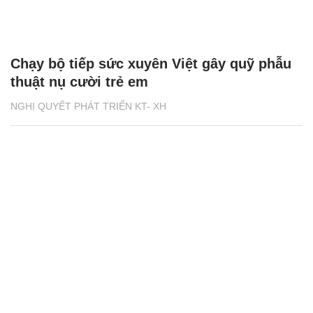
Chạy bộ tiếp sức xuyên Việt gây quỹ phẫu
thuật nụ cười trẻ em
NGHỊ QUYẾT PHÁT TRIỂN KT- XH