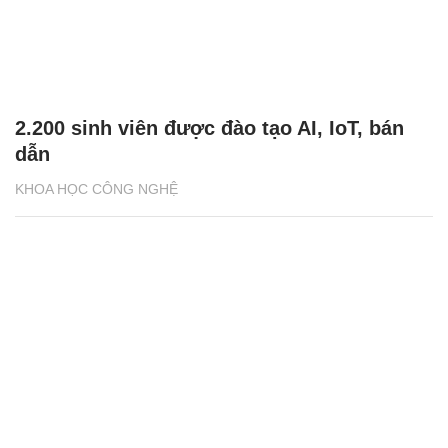
2.200 sinh viên được đào tạo AI, IoT, bán
dẫn
KHOA HỌC CÔNG NGHỆ