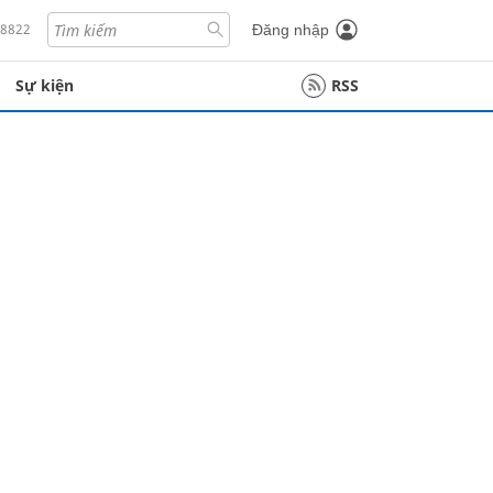
18822
Đăng nhập
Sự kiện
RSS