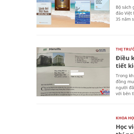
Bộ sách 
đảo Việt
35 năm s
THỊ TRƯ
Điều k
tiết 
Trong kh
đồng mua
người đã
với bên 
KHOA HỌ
Học v