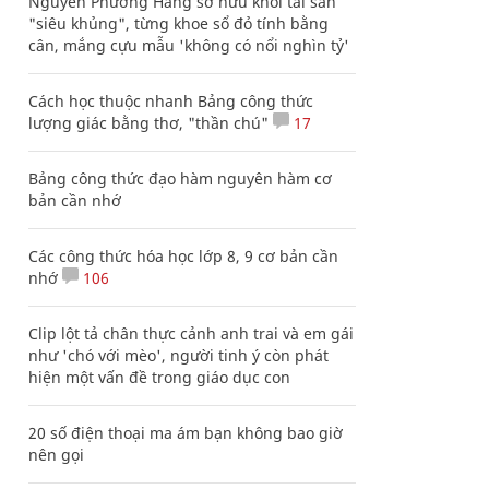
Nguyễn Phương Hằng sở hữu khối tài sản
"siêu khủng", từng khoe sổ đỏ tính bằng
cân, mắng cựu mẫu 'không có nổi nghìn tỷ'
Cách học thuộc nhanh Bảng công thức
lượng giác bằng thơ, "thần chú"
17
Bảng công thức đạo hàm nguyên hàm cơ
bản cần nhớ
Các công thức hóa học lớp 8, 9 cơ bản cần
nhớ
106
Clip lột tả chân thực cảnh anh trai và em gái
như 'chó với mèo', người tinh ý còn phát
hiện một vấn đề trong giáo dục con
20 số điện thoại ma ám bạn không bao giờ
nên gọi