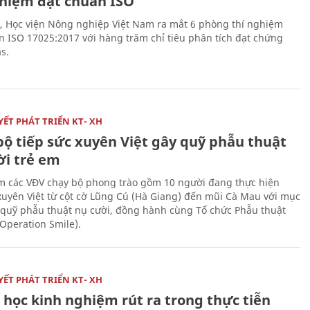
ghiệm đạt chuẩn ISO
, Học viện Nông nghiệp Việt Nam ra mắt 6 phòng thí nghiệm
n ISO 17025:2017 với hàng trăm chỉ tiêu phân tích đạt chứng
s.
ẾT PHÁT TRIỂN KT- XH
bộ tiếp sức xuyên Việt gây quỹ phẫu thuật
ời trẻ em
 các VĐV chạy bộ phong trào gồm 10 người đang thực hiện
xuyên Việt từ cột cờ Lũng Cú (Hà Giang) đến mũi Cà Mau với mục
 quỹ phẫu thuật nụ cười, đồng hành cùng Tổ chức Phẫu thuật
(Operation Smile).
ẾT PHÁT TRIỂN KT- XH
 học kinh nghiệm rút ra trong thực tiễn