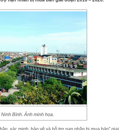
Ninh Bình. Ảnh minh họa.
hận, xác minh, bảo vệ và hỗ trợ nạn nhân bị mua bán” giai