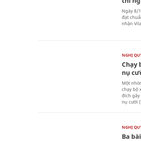
thí n
Ngày 8/1
đạt chuẩ
nhận Vila
NGHỊ QUY
Chạy 
nụ cư
Một nhóm
chạy bộ 
đích gây
nụ cười 
NGHỊ QUY
Ba bài