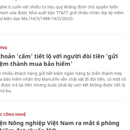
gồm 6 cuốn với nhiều tư liệu quý khẳng định chủ quyền biển
 Nam vừa được Nhà xuất bản TT&TT giới thiệu nhân dịp kỷ niệm
ự kiện Gạc Ma (14/3/1988-14/3/2023).
ỜNG
hoản 'cấm' tiết lộ với người đòi tiền 'gửi
kiệm thành mua bảo hiểm'
i nhiều khách hàng gửi tiết kiệm ngân hàng bị biến thành hợp
 bảo hiểm nhân thọ Manulife vẫn chật vật đi đòi tiền, có một số
 được trả lại tiền nhưng buộc phải ký cam kết không được tiết lộ
thứ ba.
C CÔNG NGHỆ
iện Nông nghiệp Việt Nam ra mắt 6 phòng