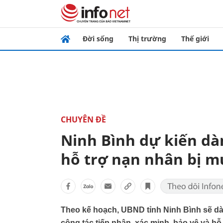
Đời sống
Thị trường
Thế giới
CHUYÊN ĐỀ
Ninh Bình dự kiến dà
hỗ trợ nạn nhân bị m
Theo kế hoạch, UBND tỉnh Ninh Bình sẽ dà
công tác tiếp nhận, xác minh, bảo vệ và hỗ