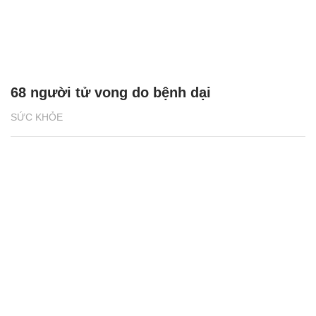
68 người tử vong do bệnh dại
SỨC KHỎE