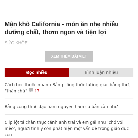
Mận khô California - món ăn nhẹ nhiều
dưỡng chất, thơm ngon và tiện lợi
SỨC KHỎE
XEM THÊM BÀI VIẾT
Đọc nhiều
Bình luận nhiều
Cách học thuộc nhanh Bảng công thức lượng giác bằng thơ,
"thần chú"
17
Bảng công thức đạo hàm nguyên hàm cơ bản cần nhớ
Clip lột tả chân thực cảnh anh trai và em gái như 'chó với
mèo', người tinh ý còn phát hiện một vấn đề trong giáo dục
con