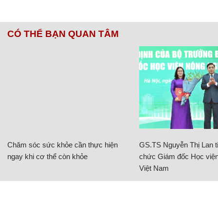
CÓ THỂ BẠN QUAN TÂM
Chăm sóc sức khỏe cần thực hiện
GS.TS Nguyễn Thị Lan ti
ngay khi cơ thể còn khỏe
chức Giám đốc Học viện
Việt Nam