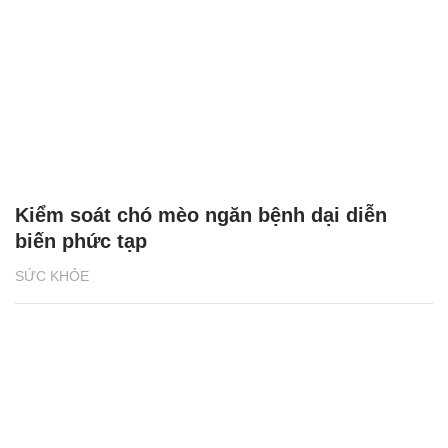
Kiểm soát chó mèo ngăn bệnh dại diễn
biến phức tạp
SỨC KHỎE