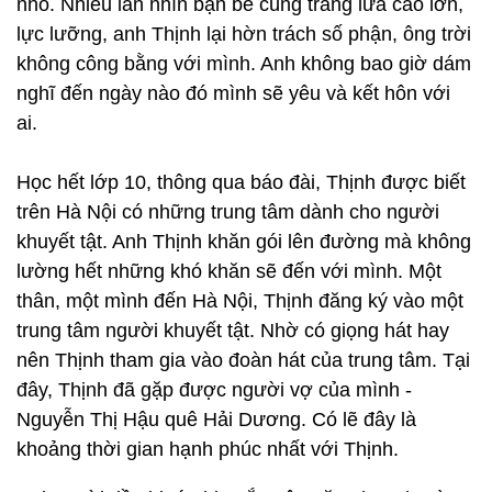
nhỏ. Nhiều lần nhìn bạn bè cùng trang lứa cao lớn,
lực lưỡng, anh Thịnh lại hờn trách số phận, ông trời
không công bằng với mình. Anh không bao giờ dám
nghĩ đến ngày nào đó mình sẽ yêu và kết hôn với
ai.
Học hết lớp 10, thông qua báo đài, Thịnh được biết
trên Hà Nội có những trung tâm dành cho người
khuyết tật. Anh Thịnh khăn gói lên đường mà không
lường hết những khó khăn sẽ đến với mình. Một
thân, một mình đến Hà Nội, Thịnh đăng ký vào một
trung tâm người khuyết tật. Nhờ có giọng hát hay
nên Thịnh tham gia vào đoàn hát của trung tâm. Tại
đây, Thịnh đã gặp được người vợ của mình -
Nguyễn Thị Hậu quê Hải Dương. Có lẽ đây là
khoảng thời gian hạnh phúc nhất với Thịnh.