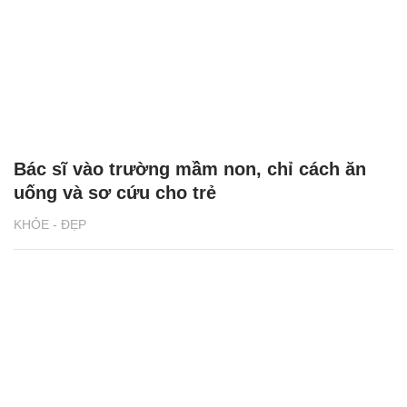
Bác sĩ vào trường mầm non, chỉ cách ăn
uống và sơ cứu cho trẻ
KHỎE - ĐẸP