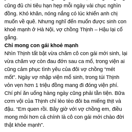
cũng đủ chi tiêu hạn hẹp mỗi ngày vài chục nghìn
đồng. Khó khăn, nóng nắng có lúc khiến anh chị
muốn về quê. Nhưng nghĩ đến muốn được sinh con
khoẻ mạnh ở Hà Nội, vợ chồng Thịnh – Hậu lại cố
gắng.
Chỉ mong con gái khoẻ mạnh
Nhìn Thịnh tất bật vừa chăm cô con gái mới sinh, lại
vừa chăm vợ còn đau đớn sau ca mổ, trong viện ai
cũng cảm phục tình yêu của đôi vợ chồng “mét
mốt”. Ngày vợ nhập viện mổ sinh, trong túi Thịnh
vỏn vẹn hơn 1 triệu đồng mang đi đóng viện phí.
Chí phí ăn uống hàng ngày cũng phải tằn tiện. Bữa
cơm vội của Thịnh chỉ lèo tèo đôi ba miếng thịt và
đậu. “Em quen rồi. Bây giờ với vợ chồng em, điều
mong mỏi hơn cả chính là cô con gái mới chào đời
thật khỏe mạnh”.