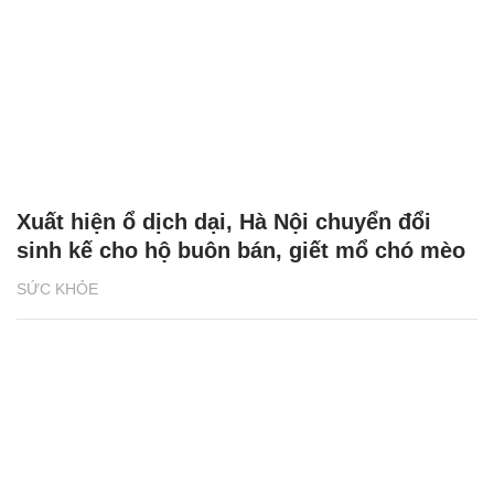
Xuất hiện ổ dịch dại, Hà Nội chuyển đổi
sinh kế cho hộ buôn bán, giết mổ chó mèo
SỨC KHỎE