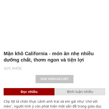
Mận khô California - món ăn nhẹ nhiều
dưỡng chất, thơm ngon và tiện lợi
SỨC KHỎE
XEM THÊM BÀI VIẾT
Đọc nhiều
Bình luận nhiều
Clip lột tả chân thực cảnh anh trai và em gái như 'chó với
mèo', người tinh ý còn phát hiện một vấn đề trong giáo dục