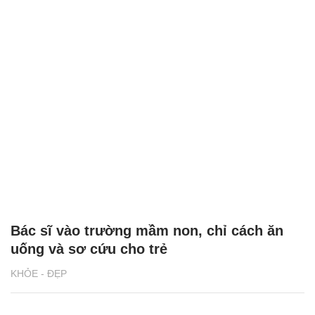
Bác sĩ vào trường mầm non, chỉ cách ăn
uống và sơ cứu cho trẻ
KHỎE - ĐẸP