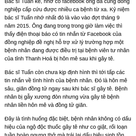
Bác sĩ Tuấn kể, nhờ có facebook ông đã cùng đồng
nghiệp cấp cứu được nhiều ca bệnh từ xa. Kỷ niệm
bác sĩ Tuấn nhớ nhất đó là vào vào đợt tháng 9
năm 2015. Ông đang trong trong giờ làm việc thì
thấy điện thoại báo có tin nhắn từ Facebook của
đồng nghiệp đề nghị hỗ trợ xử lý trường hợp một
bệnh nhân đang được điều trị tại bệnh viên tư nhân
của tỉnh Thanh Hoá bị hôn mê sau khi gây tê.
Bác sĩ Tuấn còn chưa kịp định hình thì tới tấp các
tin nhắn về tình hình của bệnh nhân. Đó là hôn mê
sâu, giãn đồng tử ngay sau khi bác sĩ gây tê. Bệnh
nhân bị gẫy xương đòn nhưng vừa gây tê bệnh
nhân liền hôn mê và đồng tử giãn.
Đây là tình huống đặc biệt, bệnh nhân không có dấu
hiệu của ngộ độc thuốc gây tê như co giật, rối loạn
tuần hoàn ngưng thở mà trái lại dấu hiệu sinh tồn