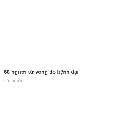
68 người tử vong do bệnh dại
SỨC KHỎE