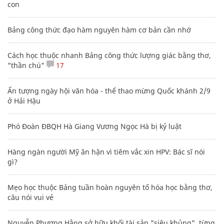
con
Bảng công thức đạo hàm nguyên hàm cơ bản cần nhớ
Cách học thuộc nhanh Bảng công thức lượng giác bằng thơ,
"thần chú"
17
Ấn tượng ngày hội văn hóa - thể thao mừng Quốc khánh 2/9
ở Hải Hậu
Phó Đoàn ĐBQH Hà Giang Vương Ngọc Hà bị kỷ luật
Hàng ngàn người Mỹ ân hận vì tiêm vắc xin HPV: Bác sĩ nói
gì?
Mẹo học thuộc Bảng tuần hoàn nguyên tố hóa học bằng thơ,
câu nói vui vẻ
Nguyễn Phương Hằng sở hữu khối tài sản "siêu khủng", từng