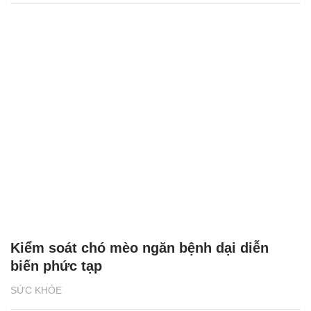
Kiểm soát chó mèo ngăn bệnh dại diễn
biến phức tạp
SỨC KHỎE