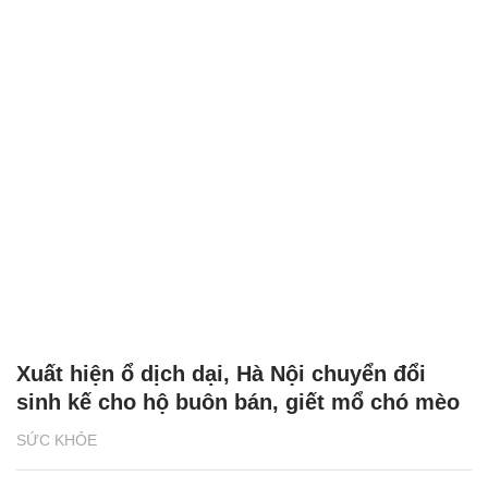
Xuất hiện ổ dịch dại, Hà Nội chuyển đổi
sinh kế cho hộ buôn bán, giết mổ chó mèo
SỨC KHỎE