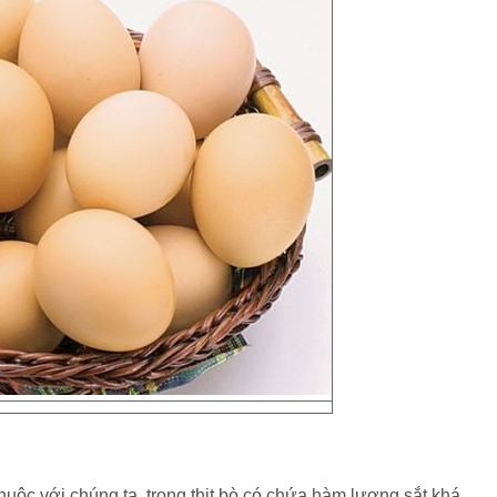
huộc với chúng ta, trong thịt bò có chứa hàm lượng sắt khá