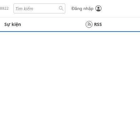
18822
Đăng nhập
Sự kiện
RSS