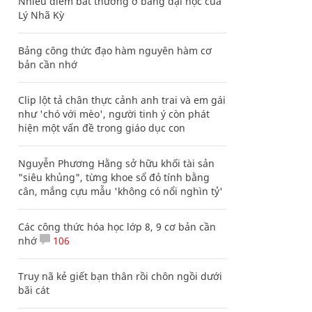
Nhiều điểm bất thường ở bằng đại học của
Lý Nhã Kỳ
Bảng công thức đạo hàm nguyên hàm cơ
bản cần nhớ
Clip lột tả chân thực cảnh anh trai và em gái
như 'chó với mèo', người tinh ý còn phát
hiện một vấn đề trong giáo dục con
Nguyễn Phương Hằng sở hữu khối tài sản
"siêu khủng", từng khoe sổ đỏ tính bằng
cân, mắng cựu mẫu 'không có nổi nghìn tỷ'
Các công thức hóa học lớp 8, 9 cơ bản cần
nhớ
106
Truy nã kẻ giết bạn thân rồi chôn ngồi dưới
bãi cát