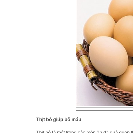
Thịt bò giúp bổ máu
Thịt bò là một trong các món ăn đã quá quen t