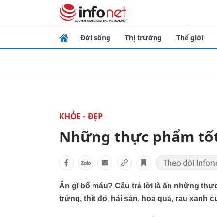
Đời sống
Thị trường
Thế giới
KHỎE - ĐẸP
Những thực phẩm tốt
Ăn gì bổ máu? Câu trả lời là ăn những th
trứng, thịt đỏ, hải sản, hoa quả, rau xanh 