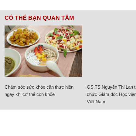
CÓ THỂ BẠN QUAN TÂM
Chăm sóc sức khỏe cần thực hiện
GS.TS Nguyễn Thị Lan ti
ngay khi cơ thể còn khỏe
chức Giám đốc Học viện
Việt Nam