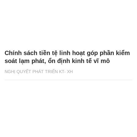
Chính sách tiền tệ linh hoạt góp phần kiểm
soát lạm phát, ổn định kinh tế vĩ mô
NGHỊ QUYẾT PHÁT TRIỂN KT- XH