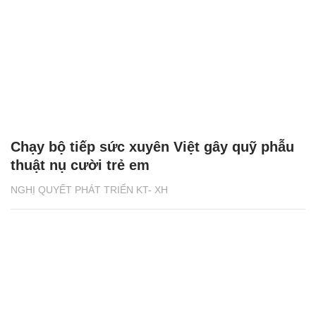
Chạy bộ tiếp sức xuyên Việt gây quỹ phẫu
thuật nụ cười trẻ em
NGHỊ QUYẾT PHÁT TRIỂN KT- XH