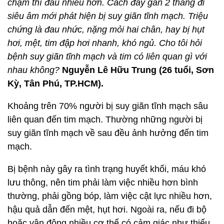
chạm thì đau nhiều hơn. Cách đây gần 2 tháng đi
siêu âm mới phát hiện bị suy giãn tĩnh mạch. Triệu
chứng là đau nhức, nặng mỏi hai chân, hay bị hụt
hơi, mệt, tim đập hơi nhanh, khó ngủ. Cho tôi hỏi
bệnh suy giãn tĩnh mạch và tim có liên quan gì với
nhau không?
Nguyễn Lê Hữu Trung (26 tuổi, Sơn
Kỳ, Tân Phú, TP.HCM).
Khoảng trên 70% người bị suy giãn tĩnh mạch sâu
liên quan đến tim mạch. Thường những người bị
suy giãn tĩnh mạch về sau đều ảnh hưởng đến tim
mạch.
Bị bệnh này gây ra tình trạng huyết khối, máu khó
lưu thông, nên tim phải làm việc nhiều hơn bình
thường, phải gồng bóp, làm việc cật lực nhiều hơn,
hậu quả dẫn đến mệt, hụt hơi. Ngoài ra, nếu đi bộ
hoặc vận động nhiều cơ thể có cảm giác như thiếu