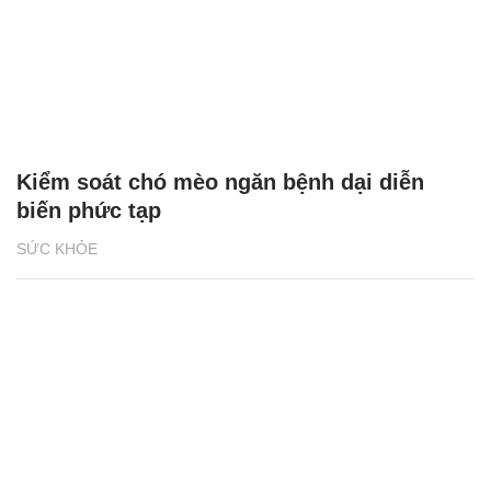
Kiểm soát chó mèo ngăn bệnh dại diễn
biến phức tạp
SỨC KHỎE