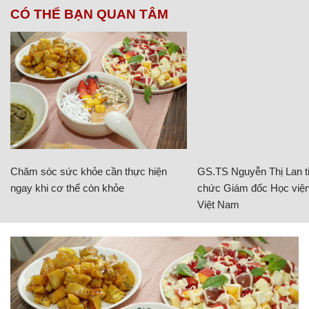
CÓ THỂ BẠN QUAN TÂM
Chăm sóc sức khỏe cần thực hiện
GS.TS Nguyễn Thị Lan ti
ngay khi cơ thể còn khỏe
chức Giám đốc Học viện
Việt Nam