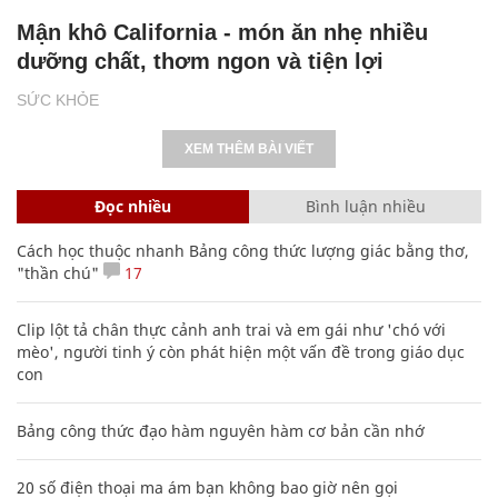
Mận khô California - món ăn nhẹ nhiều
dưỡng chất, thơm ngon và tiện lợi
SỨC KHỎE
XEM THÊM BÀI VIẾT
Đọc nhiều
Bình luận nhiều
Cách học thuộc nhanh Bảng công thức lượng giác bằng thơ,
"thần chú"
17
Clip lột tả chân thực cảnh anh trai và em gái như 'chó với
mèo', người tinh ý còn phát hiện một vấn đề trong giáo dục
con
Bảng công thức đạo hàm nguyên hàm cơ bản cần nhớ
20 số điện thoại ma ám bạn không bao giờ nên gọi