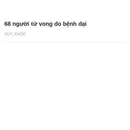
68 người tử vong do bệnh dại
SỨC KHỎE