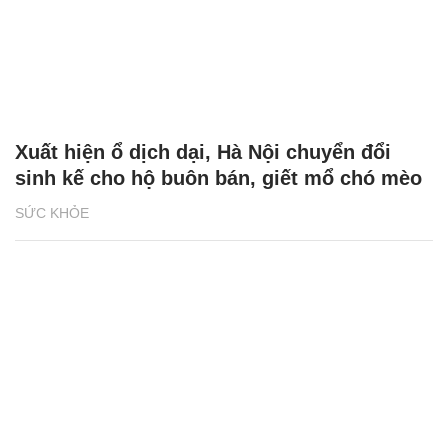
Xuất hiện ổ dịch dại, Hà Nội chuyển đổi
sinh kế cho hộ buôn bán, giết mổ chó mèo
SỨC KHỎE