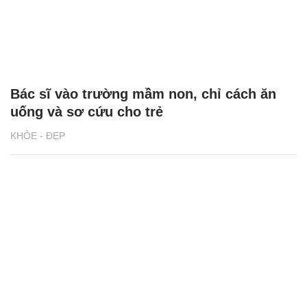
Bác sĩ vào trường mầm non, chỉ cách ăn
uống và sơ cứu cho trẻ
KHỎE - ĐẸP