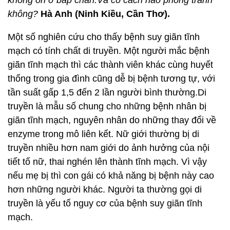
không ổn ở bắp chân.Và có cách nào phòng tránh
không?
Hà Anh (Ninh Kiều, Cần Thơ).
Một số nghiên cứu cho thấy bệnh suy giãn tĩnh
mạch có tính chất di truyền. Một người mắc bệnh
giãn tĩnh mạch thì các thành viên khác cùng huyết
thống trong gia đình cũng dễ bị bệnh tương tự, với
tần suất gấp 1,5 đến 2 lần người bình thường.Di
truyền là mẫu số chung cho những bệnh nhân bị
giãn tĩnh mạch, nguyên nhân do những thay đổi về
enzyme trong mô liên kết. Nữ giới thường bị di
truyền nhiều hơn nam giới do ảnh hưởng của nội
tiết tố nữ, thai nghén lên thành tĩnh mạch. Vì vậy
nếu mẹ bị thì con gái có khả năng bị bệnh này cao
hơn những người khác. Người ta thường gọi di
truyền là yếu tố nguy cơ của bệnh suy giãn tĩnh
mạch.