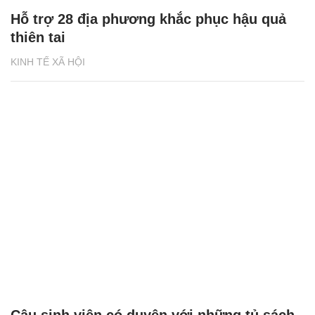
Hỗ trợ 28 địa phương khắc phục hậu quả
thiên tai
KINH TẾ XÃ HỘI
Cậu sinh viên có duyên với những tủ sách