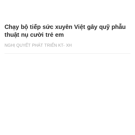
Chạy bộ tiếp sức xuyên Việt gây quỹ phẫu
thuật nụ cười trẻ em
NGHỊ QUYẾT PHÁT TRIỂN KT- XH