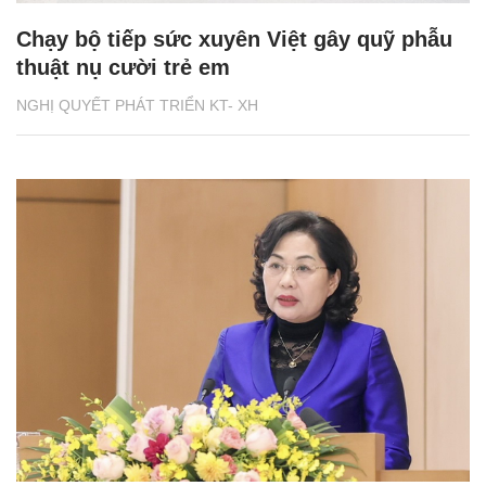
Chạy bộ tiếp sức xuyên Việt gây quỹ phẫu
thuật nụ cười trẻ em
NGHỊ QUYẾT PHÁT TRIỂN KT- XH