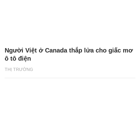
Người Việt ở Canada thắp lửa cho giấc mơ
ô tô điện
THỊ TRƯỜNG