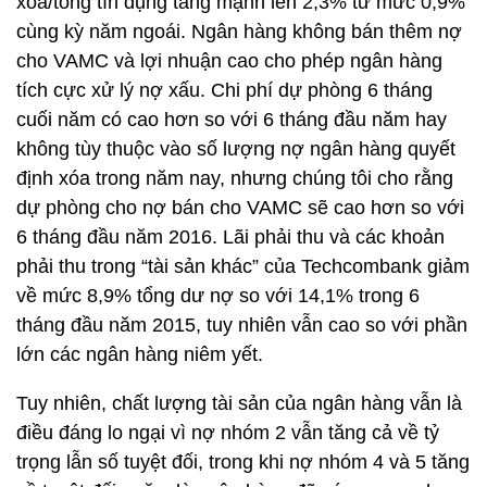
xóa/tổng tín dụng tăng mạnh lên 2,3% từ mức 0,9%
cùng kỳ năm ngoái. Ngân hàng không bán thêm nợ
cho VAMC và lợi nhuận cao cho phép ngân hàng
tích cực xử lý nợ xấu. Chi phí dự phòng 6 tháng
cuối năm có cao hơn so với 6 tháng đầu năm hay
không tùy thuộc vào số lượng nợ ngân hàng quyết
định xóa trong năm nay, nhưng chúng tôi cho rằng
dự phòng cho nợ bán cho VAMC sẽ cao hơn so với
6 tháng đầu năm 2016. Lãi phải thu và các khoản
phải thu trong “tài sản khác” của Techcombank giảm
về mức 8,9% tổng dư nợ so với 14,1% trong 6
tháng đầu năm 2015, tuy nhiên vẫn cao so với phần
lớn các ngân hàng niêm yết.
Tuy nhiên, chất lượng tài sản của ngân hàng vẫn là
điều đáng lo ngại vì nợ nhóm 2 vẫn tăng cả về tỷ
trọng lẫn số tuyệt đối, trong khi nợ nhóm 4 và 5 tăng