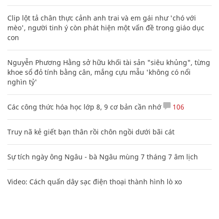
Clip lột tả chân thực cảnh anh trai và em gái như 'chó với
mèo', người tinh ý còn phát hiện một vấn đề trong giáo dục
con
Nguyễn Phương Hằng sở hữu khối tài sản "siêu khủng", từng
khoe sổ đỏ tính bằng cân, mắng cựu mẫu 'không có nổi
nghìn tỷ'
Các công thức hóa học lớp 8, 9 cơ bản cần nhớ
106
Truy nã kẻ giết bạn thân rồi chôn ngồi dưới bãi cát
Sự tích ngày ông Ngâu - bà Ngâu mùng 7 tháng 7 âm lịch
Video: Cách quấn dây sạc điện thoại thành hình lò xo