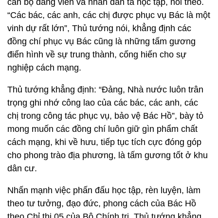
cán bộ đảng viên và nhân dân ta học tập, noi theo.
“Các bác, các anh, các chị được phục vụ Bác là một
vinh dự rất lớn”, Thủ tướng nói, khẳng định các
đồng chí phục vụ Bác cũng là những tấm gương
điển hình về sự trung thành, cống hiến cho sự
nghiệp cách mạng.
Thủ tướng khẳng định: “Đảng, Nhà nước luôn trân
trọng ghi nhớ công lao của các bác, các anh, các
chị trong công tác phục vụ, bảo vệ Bác Hồ”, bày tỏ
mong muốn các đồng chí luôn giữ gìn phẩm chất
cách mạng, khi về hưu, tiếp tục tích cực đóng góp
cho phong trào địa phương, là tấm gương tốt ở khu
dân cư.
Nhấn mạnh việc phấn đấu học tập, rèn luyện, làm
theo tư tưởng, đạo đức, phong cách của Bác Hồ
theo Chỉ thị 05 của Bộ Chính trị, Thủ tướng khẳng