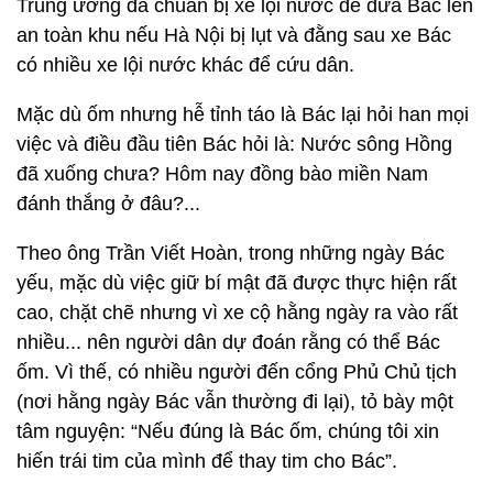
Trung ương đã chuẩn bị xe lội nước để đưa Bác lên
an toàn khu nếu Hà Nội bị lụt và đằng sau xe Bác
có nhiều xe lội nước khác để cứu dân.
Mặc dù ốm nhưng hễ tỉnh táo là Bác lại hỏi han mọi
việc và điều đầu tiên Bác hỏi là: Nước sông Hồng
đã xuống chưa? Hôm nay đồng bào miền Nam
đánh thắng ở đâu?...
Theo ông Trần Viết Hoàn, trong những ngày Bác
yếu, mặc dù việc giữ bí mật đã được thực hiện rất
cao, chặt chẽ nhưng vì xe cộ hằng ngày ra vào rất
nhiều... nên người dân dự đoán rằng có thể Bác
ốm. Vì thế, có nhiều người đến cổng Phủ Chủ tịch
(nơi hằng ngày Bác vẫn thường đi lại), tỏ bày một
tâm nguyện: “Nếu đúng là Bác ốm, chúng tôi xin
hiến trái tim của mình để thay tim cho Bác”.