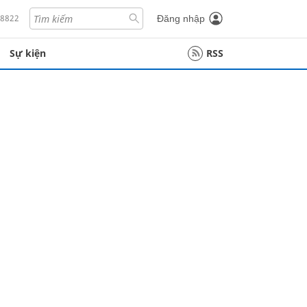
18822
Đăng nhập
Sự kiện
RSS