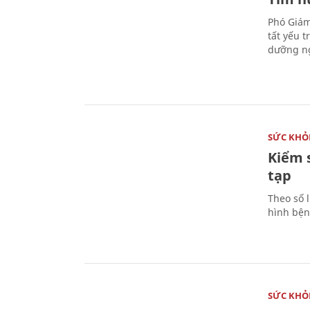
Phó Giám
tất yếu 
dưỡng ng
SỨC KHỎ
Kiểm 
tạp
Theo số l
hình bện
SỨC KHỎ