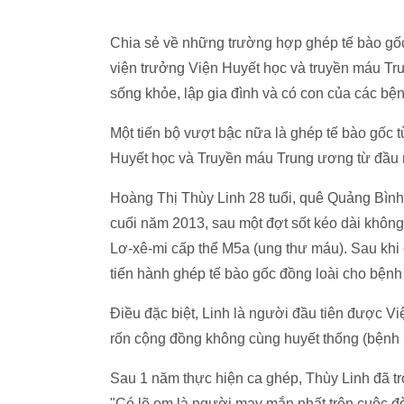
Chia sẻ về những trường hợp ghép tế bào gố
viện trưởng Viện Huyết học và truyền máu Tr
sống khỏe, lập gia đình và có con của các bệ
Một tiến bộ vượt bậc nữa là ghép tế bào gốc t
Huyết học và Truyền máu Trung ương từ đầu
Hoàng Thị Thùy Linh 28 tuổi, quê Quảng Bình 
cuối năm 2013, sau một đợt sốt kéo dài khôn
Lơ-xê-mi cấp thể M5a (ung thư máu). Sau khi đ
tiến hành ghép tế bào gốc đồng loài cho bệnh
Điều đặc biệt, Linh là người đầu tiên được V
rốn cộng đồng không cùng huyết thống (bệnh n
Sau 1 năm thực hiện ca ghép, Thùy Linh đã trở
"Có lẽ em là người may mắn nhất trên cuộc đờ