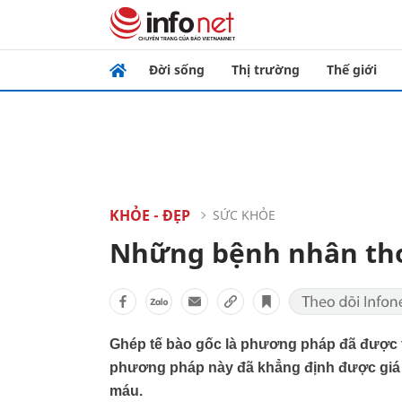
Đời sống
Thị trường
Thế giới
KHỎE - ĐẸP
SỨC KHỎE
Những bệnh nhân tho
Ghép tế bào gốc là phương pháp đã được t
phương pháp này đã khẳng định được giá trị
máu.