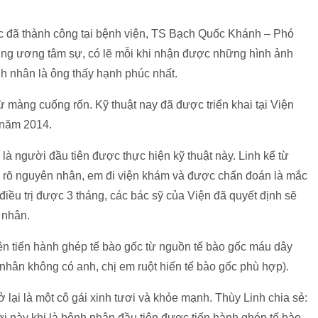
c đã thành công tại bệnh viện, TS Bạch Quốc Khánh – Phó
ung ương tâm sự, có lẽ mỗi khi nhận được những hình ảnh
nh nhân là ông thấy hạnh phúc nhất.
ừ màng cuống rốn. Kỹ thuật nay đã được triển khai tại Viện
 năm 2014.
là người đầu tiên được thực hiện kỹ thuật này. Linh kể từ
g rõ nguyên nhân, em đi viện khám và được chẩn đoán là mắc
iều trị được 3 tháng, các bác sỹ của Viện đã quyết định sẽ
 nhân.
iện tiến hành ghép tế bào gốc từ nguồn tế bào gốc máu dây
hân không có anh, chị em ruột hiến tế bào gốc phù hợp).
 lại là một cô gái xinh tươi và khỏe mạnh. Thùy Linh chia sẻ:
i này khi là bệnh nhân đầu tiên được tiến hành ghép tế bào