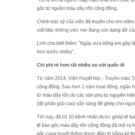
gốc từ nguồn máu dây rốn cộng đồng.
Chính bác sỹ của viện đã truyền cho em niềm 
viết tiếp những ước mơ đang còn dang dở củ
Linh cho biết thêm: "Ngày xưa trông em gầy l
hơn trước nhiều”.
Chi phí rẻ hơn rất nhiều so với quốc tế
Từ năm 2014, Viện Huyết học - Truyền máu Tr
cộng đồng. Sau hơn 1 năm hoạt động, ngân hà
từ máu dây rốn do các sản phụ tự nguyện hiế
(độ phân giải cao) sẵn sàng để ghép cho ngư
Tới nay, đã có 10 bệnh nhân được ghép tế b
tế bào gốc máu dây rốn cộng đồng đã mở ra 
gốc cùng huyết thống được điều trị bằng kỹ th