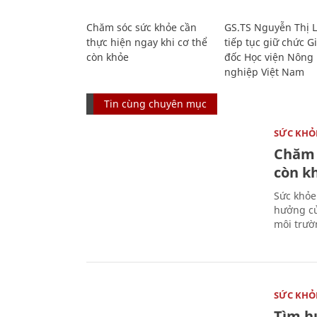
Chăm sóc sức khỏe cần
GS.TS Nguyễn Thị 
thực hiện ngay khi cơ thể
tiếp tục giữ chức 
còn khỏe
đốc Học viện Nông
nghiệp Việt Nam
Tin cùng chuyên mục
SỨC KHỎ
Chăm 
còn k
Sức khỏe
hưởng củ
môi trườ
SỨC KHỎ
Tìm hư