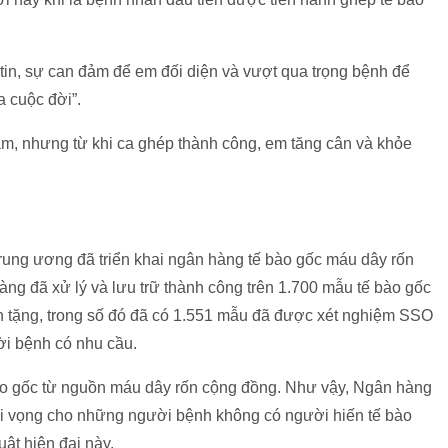
tin, sự can đảm để em đối diện và vượt qua trọng bệnh để
a cuộc đời”.
ắm, nhưng từ khi ca ghép thành công, em tăng cân và khỏe
ung ương đã triển khai ngân hàng tế bào gốc máu dây rốn
ng đã xử lý và lưu trữ thành công trên 1.700 mẫu tế bào gốc
n tặng, trong số đó đã có 1.551 mẫu đã được xét nghiệm SSO
ời bệnh có nhu cầu.
ào gốc từ nguồn máu dây rốn cộng đồng. Như vậy, Ngân hàng
hi vọng cho những người bệnh không có người hiến tế bào
uật hiện đại này.