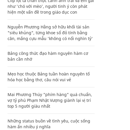
Clip lột tả chân thực cảnh anh trai và em gái
như 'chó với mèo', người tinh ý còn phát
hiện một vấn đề trong giáo dục con
Nguyễn Phương Hằng sở hữu khối tài sản
"siêu khủng", từng khoe sổ đỏ tính bằng
cân, mắng cựu mẫu 'không có nổi nghìn tỷ'
Bảng công thức đạo hàm nguyên hàm cơ
bản cần nhớ
Mẹo học thuộc Bảng tuần hoàn nguyên tố
hóa học bằng thơ, câu nói vui vẻ
Mai Phương Thúy "phím hàng" quá chuẩn,
vợ tỷ phú Phạm Nhật Vượng giành lại vị trí
top 5 người giàu nhất
Những status buồn về tình yêu, cuộc sống
hàm ẩn nhiều ý nghĩa