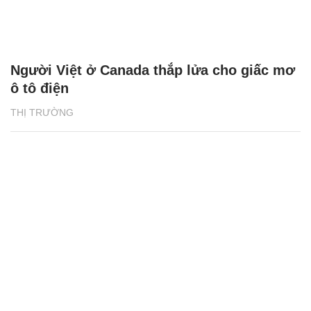
Người Việt ở Canada thắp lửa cho giấc mơ
ô tô điện
THỊ TRƯỜNG