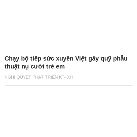
Chạy bộ tiếp sức xuyên Việt gây quỹ phẫu
thuật nụ cười trẻ em
NGHỊ QUYẾT PHÁT TRIỂN KT- XH