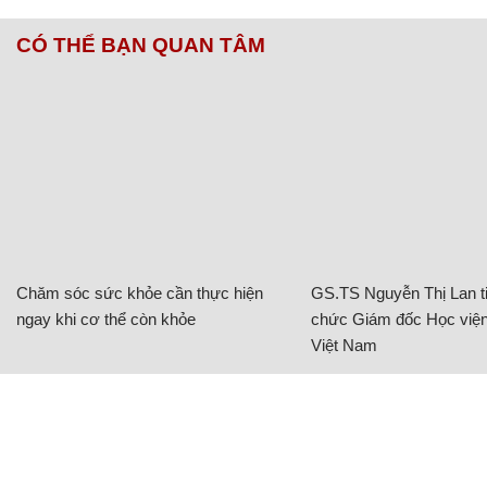
CÓ THỂ BẠN QUAN TÂM
Chăm sóc sức khỏe cần thực hiện
GS.TS Nguyễn Thị Lan ti
ngay khi cơ thể còn khỏe
chức Giám đốc Học viện
Việt Nam