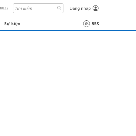
18822
Đăng nhập
Sự kiện
RSS