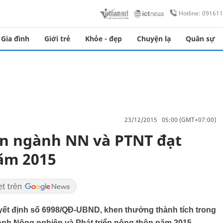
Hotline: 09161
Gia đình
Giới trẻ
Khỏe - đẹp
Chuyện lạ
Quân sự
23/12/2015 05:00 (GMT+07:00)
ân ngành NN và PTNT đạt
năm 2015
ết định số 6998/QĐ-UBND, khen thưởng thành tích trong
ành Nông nghiệp và Phát triển nông thôn năm 2015.