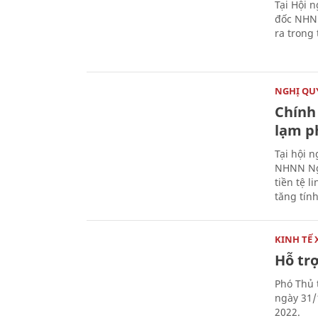
Tại Hội 
đốc NHNN
ra trong
NGHỊ QUY
Chính 
lạm ph
Tại hội 
NHNN Ng
tiền tệ l
tăng tính
KINH TẾ 
Hỗ tr
Phó Thủ 
ngày 31/
2022.