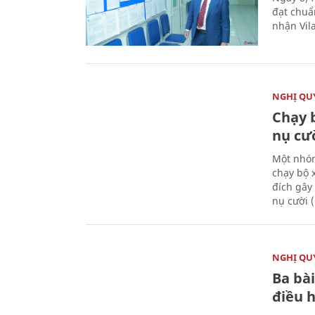
đạt chuẩ
nhận Vila
NGHỊ QUY
Chạy 
nụ cư
Một nhóm
chạy bộ 
đích gây
nụ cười 
NGHỊ QUY
Ba bài
điều 