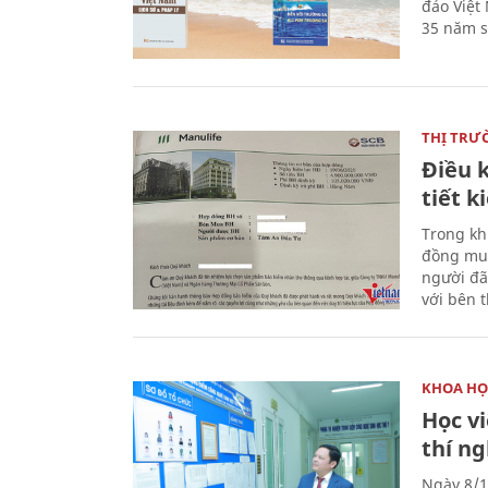
đảo Việt
35 năm s
THỊ TRƯ
Điều k
tiết 
Trong kh
đồng mua
người đã
với bên 
KHOA HỌ
Học v
thí n
Ngày 8/1