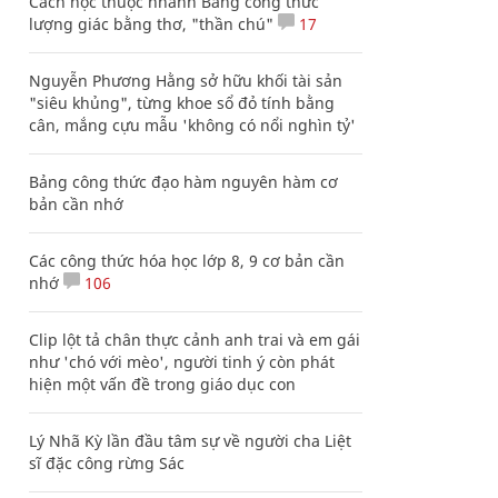
Cách học thuộc nhanh Bảng công thức
lượng giác bằng thơ, "thần chú"
17
Nguyễn Phương Hằng sở hữu khối tài sản
"siêu khủng", từng khoe sổ đỏ tính bằng
cân, mắng cựu mẫu 'không có nổi nghìn tỷ'
Bảng công thức đạo hàm nguyên hàm cơ
bản cần nhớ
Các công thức hóa học lớp 8, 9 cơ bản cần
nhớ
106
Clip lột tả chân thực cảnh anh trai và em gái
như 'chó với mèo', người tinh ý còn phát
hiện một vấn đề trong giáo dục con
Lý Nhã Kỳ lần đầu tâm sự về người cha Liệt
sĩ đặc công rừng Sác