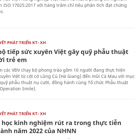
n ISO 17025:2017 với hàng trăm chỉ tiêu phân tích đạt chứng
s.
ẾT PHÁT TRIỂN KT- XH
bộ tiếp sức xuyên Việt gây quỹ phẫu thuật
ời trẻ em
 các VĐV chạy bộ phong trào gồm 10 người đang thực hiện
xuyên Việt từ cột cờ Lũng Cú (Hà Giang) đến mũi Cà Mau với mục
 quỹ phẫu thuật nụ cười, đồng hành cùng Tổ chức Phẫu thuật
(Operation Smile).
ẾT PHÁT TRIỂN KT- XH
 học kinh nghiệm rút ra trong thực tiễn
hành năm 2022 của NHNN