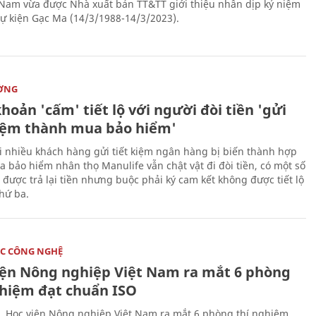
 Nam vừa được Nhà xuất bản TT&TT giới thiệu nhân dịp kỷ niệm
ự kiện Gạc Ma (14/3/1988-14/3/2023).
ỜNG
hoản 'cấm' tiết lộ với người đòi tiền 'gửi
kiệm thành mua bảo hiểm'
i nhiều khách hàng gửi tiết kiệm ngân hàng bị biến thành hợp
 bảo hiểm nhân thọ Manulife vẫn chật vật đi đòi tiền, có một số
 được trả lại tiền nhưng buộc phải ký cam kết không được tiết lộ
thứ ba.
C CÔNG NGHỆ
iện Nông nghiệp Việt Nam ra mắt 6 phòng
ghiệm đạt chuẩn ISO
, Học viện Nông nghiệp Việt Nam ra mắt 6 phòng thí nghiệm