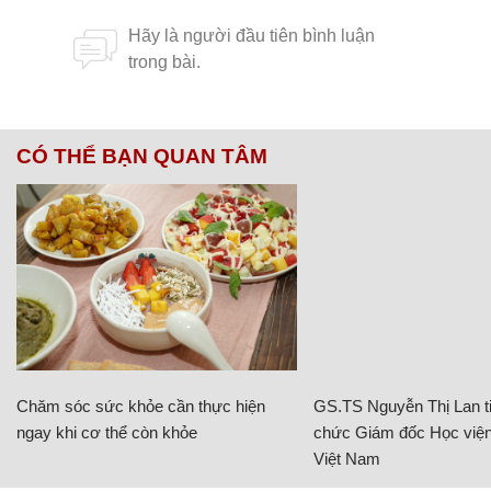
CÓ THỂ BẠN QUAN TÂM
Chăm sóc sức khỏe cần thực hiện
GS.TS Nguyễn Thị Lan ti
ngay khi cơ thể còn khỏe
chức Giám đốc Học viện
Việt Nam