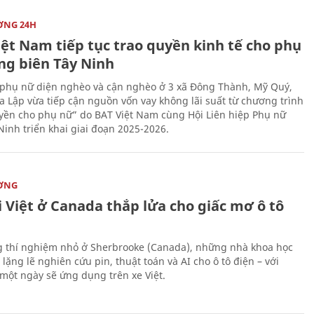
ỜNG 24H
iệt Nam tiếp tục trao quyền kinh tế cho phụ
ng biên Tây Ninh
phụ nữ diện nghèo và cận nghèo ở 3 xã Đông Thành, Mỹ Quý,
 Lập vừa tiếp cận nguồn vốn vay không lãi suất từ chương trình
yền cho phụ nữ” do BAT Việt Nam cùng Hội Liên hiệp Phụ nữ
Ninh triển khai giai đoạn 2025-2026.
ỜNG
 Việt ở Canada thắp lửa cho giấc mơ ô tô
 thí nghiệm nhỏ ở Sherbrooke (Canada), những nhà khoa học
lặng lẽ nghiên cứu pin, thuật toán và AI cho ô tô điện – với
 một ngày sẽ ứng dụng trên xe Việt.