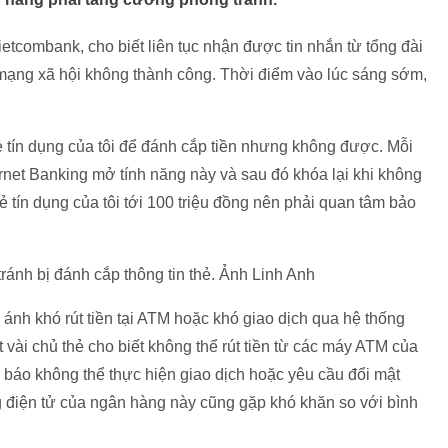
etcombank, cho biết liên tục nhận được tin nhắn từ tổng đài
 mạng xã hội không thành công. Thời điểm vào lúc sáng sớm,
hẻ tín dụng của tôi để đánh cắp tiền nhưng không được. Mỗi
ternet Banking mở tính năng này và sau đó khóa lại khi không
tín dụng của tôi tới 100 triệu đồng nên phải quan tâm bảo
tránh bị đánh cắp thông tin thẻ. Ảnh Linh Anh
nh khó rút tiền tại ATM hoặc khó giao dịch qua hệ thống
 vài chủ thẻ cho biết không thể rút tiền từ các máy ATM của
báo không thể thực hiện giao dịch hoặc yêu cầu đổi mật
g điện tử của ngân hàng này cũng gặp khó khăn so với bình