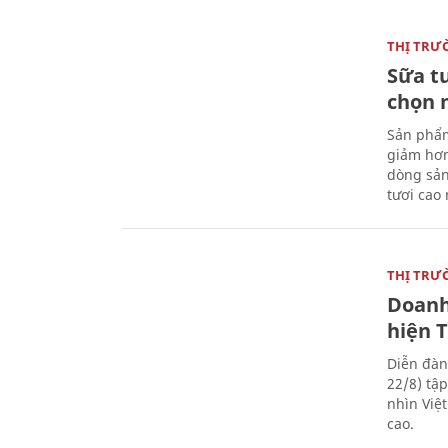
THỊ TRƯ
Sữa t
chọn 
Sản phẩm
giảm hơn
dòng sản
tươi cao
THỊ TRƯ
Doanh
hiện 
Diễn đàn
22/8) tậ
nhìn Việ
cao.