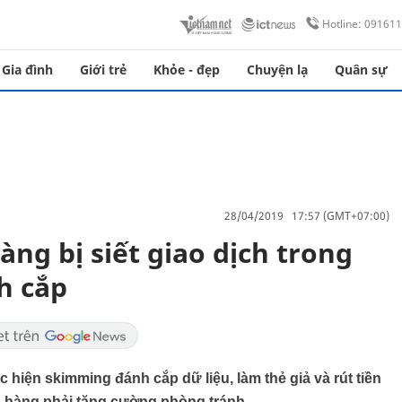
Hotline: 09161
Gia đình
Giới trẻ
Khỏe - đẹp
Chuyện lạ
Quân sự
28/04/2019 17:57 (GMT+07:00)
ng bị siết giao dịch trong
nh cắp
 hiện skimming đánh cắp dữ liệu, làm thẻ giả và rút tiền
ân hàng phải tăng cường phòng tránh.