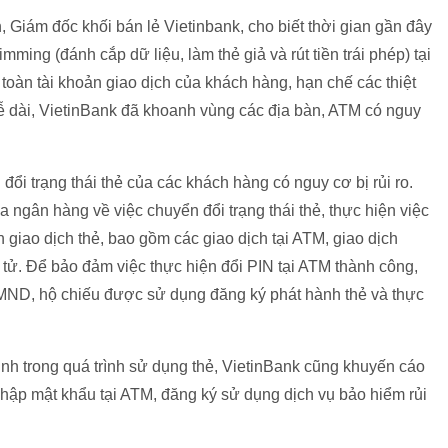
, Giám đốc khối bán lẻ Vietinbank, cho biết thời gian gần đây
mming (đánh cắp dữ liệu, làm thẻ giả và rút tiền trái phép) tại
oàn tài khoản giao dịch của khách hàng, hạn chế các thiệt
ỉ lễ dài, VietinBank đã khoanh vùng các địa bàn, ATM có nguy
đổi trạng thái thẻ của các khách hàng có nguy cơ bị rủi ro.
ngân hàng về việc chuyển đổi trạng thái thẻ, thực hiện việc
n giao dịch thẻ, bao gồm các giao dịch tại ATM, giao dịch
ện tử. Để bảo đảm việc thực hiện đổi PIN tại ATM thành công,
MND, hộ chiếu được sử dụng đăng ký phát hành thẻ và thực
sinh trong quá trình sử dụng thẻ, VietinBank cũng khuyến cáo
nhập mật khẩu tại ATM, đăng ký sử dụng dịch vụ bảo hiểm rủi