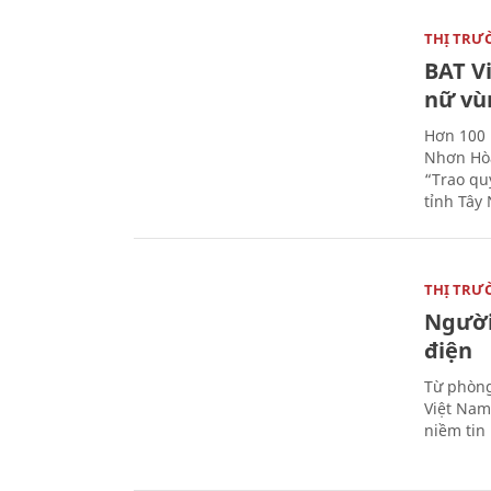
THỊ TRƯ
BAT V
nữ vù
Hơn 100 
Nhơn Hòa
“Trao qu
tỉnh Tây 
THỊ TRƯ
Người
điện
Từ phòng
Việt Nam 
niềm tin