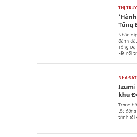
THỊ TRƯ
‘Hành 
Tổng Đ
Nhân dịp
đánh dấu
Tổng Đại
kết nối t
NHÀ ĐẤT
Izumi 
khu Đ
Trong bố
tốc đồng
trình tái