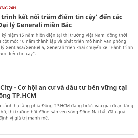
ỜNG 24H
trình kết nối trăm điểm tin cậy’ đến các
ại lý Generali miền Bắc
 kỷ niệm 15 năm hiện diện tại thị trường Việt Nam, đồng thời
 cột mốc 10 năm thành lập và phát triển mô hình Văn phòng
 lý GenCasa/GenBella, Generali triển khai chuyến xe “Hành trình
răm điểm tin cậy”.
City - Cơ hội an cư và đầu tư bền vững tại
ông TP.HCM
i cảnh hạ tầng phía Đông TP.HCM đang bước vào giai đoạn tăng
 bộ, thị trường bất động sản ven sông Đồng Nai bắt đầu quá
 định vị giá trị mạnh mẽ.