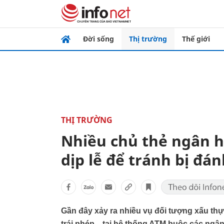
Đời sống
Thị trường
Thế giới
THỊ TRƯỜNG
Nhiều chủ thẻ ngân hà
dịp lễ để tránh bị đá
Gần đây xảy ra nhiều vụ đối tượng xấu thực
trái phép... tại hệ thống ATM buộc các ng