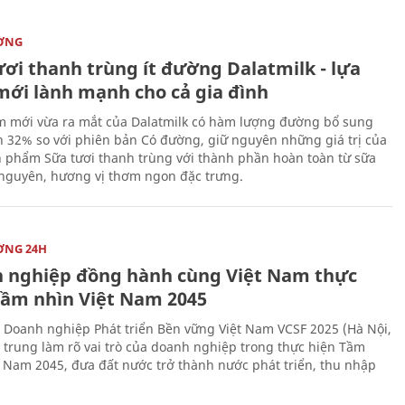
ỜNG
ươi thanh trùng ít đường Dalatmilk - lựa
mới lành mạnh cho cả gia đình
 mới vừa ra mắt của Dalatmilk có hàm lượng đường bổ sung
 32% so với phiên bản Có đường, giữ nguyên những giá trị của
 phẩm Sữa tươi thanh trùng với thành phần hoàn toàn từ sữa
 nguyên, hương vị thơm ngon đặc trưng.
ỜNG 24H
 nghiệp đồng hành cùng Việt Nam thực
Tầm nhìn Việt Nam 2045
 Doanh nghiệp Phát triển Bền vững Việt Nam VCSF 2025 (Hà Nội,
p trung làm rõ vai trò của doanh nghiệp trong thực hiện Tầm
t Nam 2045, đưa đất nước trở thành nước phát triển, thu nhập