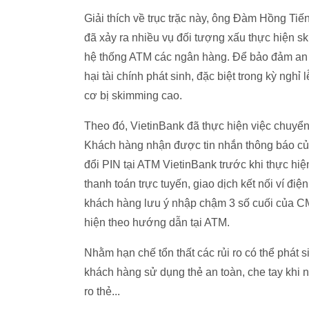
Giải thích về trục trặc này, ông Đàm Hồng Tiến
đã xảy ra nhiều vụ đối tượng xấu thực hiện ski
hệ thống ATM các ngân hàng. Để bảo đảm an t
hại tài chính phát sinh, đặc biệt trong kỳ ngh
cơ bị skimming cao.
Theo đó, VietinBank đã thực hiện việc chuyển 
Khách hàng nhận được tin nhắn thông báo của 
đổi PIN tại ATM VietinBank trước khi thực hiệ
thanh toán trực tuyến, giao dịch kết nối ví đi
khách hàng lưu ý nhập chậm 3 số cuối của C
hiện theo hướng dẫn tại ATM.
Nhằm hạn chế tổn thất các rủi ro có thể phát 
khách hàng sử dụng thẻ an toàn, che tay khi 
ro thẻ...