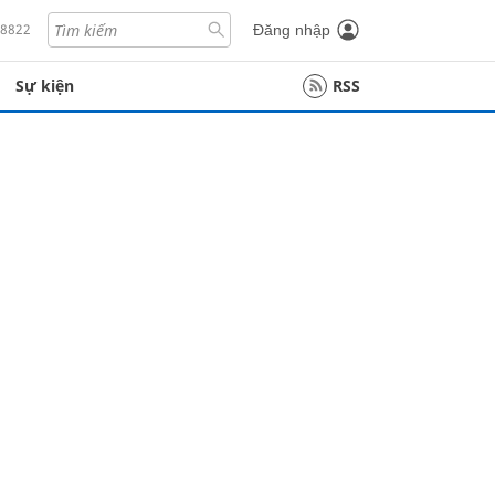
18822
Đăng nhập
Sự kiện
RSS