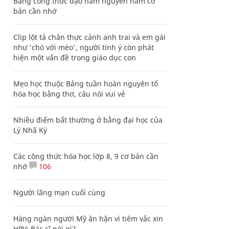
Bảng công thức đạo hàm nguyên hàm cơ
bản cần nhớ
Clip lột tả chân thực cảnh anh trai và em gái
như 'chó với mèo', người tinh ý còn phát
hiện một vấn đề trong giáo dục con
Mẹo học thuộc Bảng tuần hoàn nguyên tố
hóa học bằng thơ, câu nói vui vẻ
Nhiều điểm bất thường ở bằng đại học của
Lý Nhã Kỳ
Các công thức hóa học lớp 8, 9 cơ bản cần
nhớ
106
Người lãng mạn cuối cùng
Hàng ngàn người Mỹ ân hận vì tiêm vắc xin
HPV: Bác sĩ nói gì?