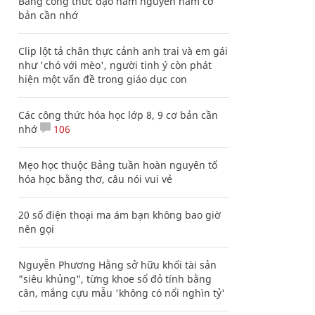
Bảng công thức đạo hàm nguyên hàm cơ
bản cần nhớ
Clip lột tả chân thực cảnh anh trai và em gái
như 'chó với mèo', người tinh ý còn phát
hiện một vấn đề trong giáo dục con
Các công thức hóa học lớp 8, 9 cơ bản cần
nhớ
106
Mẹo học thuộc Bảng tuần hoàn nguyên tố
hóa học bằng thơ, câu nói vui vẻ
20 số điện thoại ma ám bạn không bao giờ
nên gọi
Nguyễn Phương Hằng sở hữu khối tài sản
"siêu khủng", từng khoe sổ đỏ tính bằng
cân, mắng cựu mẫu 'không có nổi nghìn tỷ'