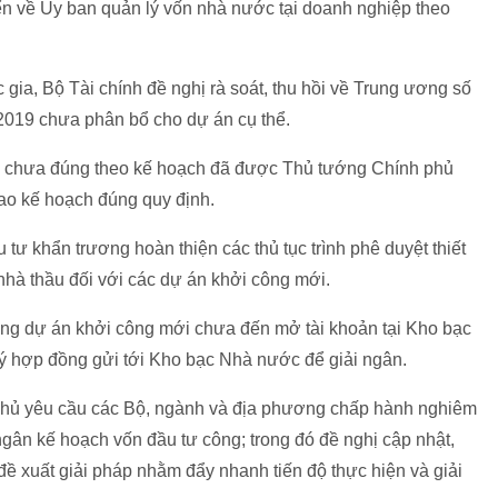
ển về Ủy ban quản lý vốn nhà nước tại doanh nghiệp theo
gia, Bộ Tài chính đề nghị rà soát, thu hồi về Trung ương số
2019 chưa phân bổ cho dự án cụ thể.
ổ chưa đúng theo kế hoạch đã được Thủ tướng Chính phủ
iao kế hoạch đúng quy định.
ư khẩn trương hoàn thiện các thủ tục trình phê duyệt thiết
 nhà thầu đối với các dự án khởi công mới.
ững dự án khởi công mới chưa đến mở tài khoản tại Kho bạc
ký hợp đồng gửi tới Kho bạc Nhà nước để giải ngân.
phủ yêu cầu các Bộ, ngành và địa phương chấp hành nghiêm
 ngân kế hoạch vốn đầu tư công; trong đó đề nghị cập nhật,
 xuất giải pháp nhằm đẩy nhanh tiến độ thực hiện và giải