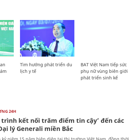
Lan
Tìm hướng phát triển du
BAT Việt Nam tiếp sức
Giám
lịch y tế
phụ nữ vùng biên giới
phát triển sinh kế
ỜNG 24H
trình kết nối trăm điểm tin cậy’ đến các
ại lý Generali miền Bắc
 kỷ niệm 15 năm hiện diện tại thị trường Việt Nam, đồng thời