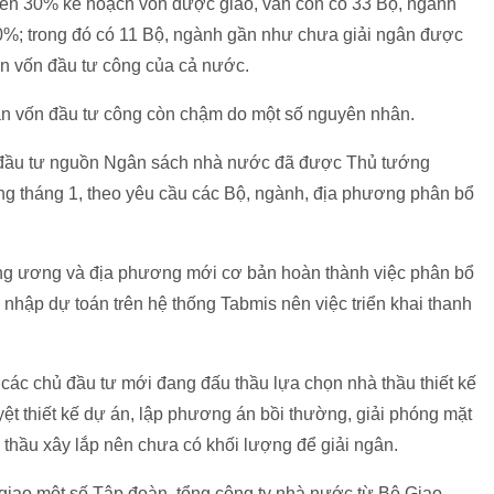
trên 30% kế hoạch vốn được giao, vẫn còn có 33 Bộ, ngành
10%; trong đó có 11 Bộ, ngành gần như chưa giải ngân được
ân vốn đầu tư công của cả nước.
gân vốn đầu tư công còn chậm do một số nguyên nhân.
n đầu tư nguồn Ngân sách nhà nước đã được Thủ tướng
ng tháng 1, theo yêu cầu các Bộ, ngành, địa phương phân bổ
rung ương và địa phương mới cơ bản hoàn thành việc phân bổ
i nhập dự toán trên hệ thống Tabmis nên việc triển khai thanh
 các chủ đầu tư mới đang đấu thầu lựa chọn nhà thầu thiết kế
yệt thiết kế dự án, lập phương án bồi thường, giải phóng mặt
 thầu xây lắp nên chưa có khối lượng để giải ngân.
giao một số Tập đoàn, tổng công ty nhà nước từ Bộ Giao