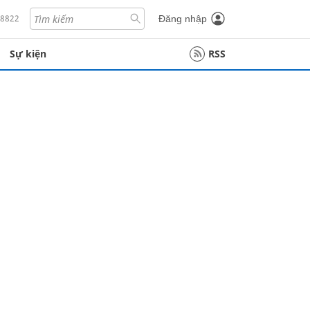
18822
Đăng nhập
Sự kiện
RSS